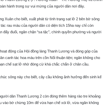
oàn hành trong sự vui mừng của người dân nơi đây.
Xuân cho biết, xuất phát từ tình trạng sạt lở 2 bên bờ sông
ác rau màu của người dân có diện tích 15ha nay chỉ còn
lần đẩy đuổi, ngăn chặn “sa tặc”, chính quyền phường và người
ỹ hoạt động của Hội đồng làng Thanh Lương và đóng góp của
ân canh tác hoa màu trên cồn Nổi thuận tiện; ngăn không cho
à hạn chế sạt lở nhờ đóng cừ khá chắc chắn ở chân cầu.
khúc sông này cho biết, cây cầu không ảnh hưởng đến sinh kế
 người dân Thanh Lương 2 còn đóng thêm hàng rào tre khoảng
sâu vào bờ chừng 10m để vừa hạn chế xói lở, vừa ngăn không