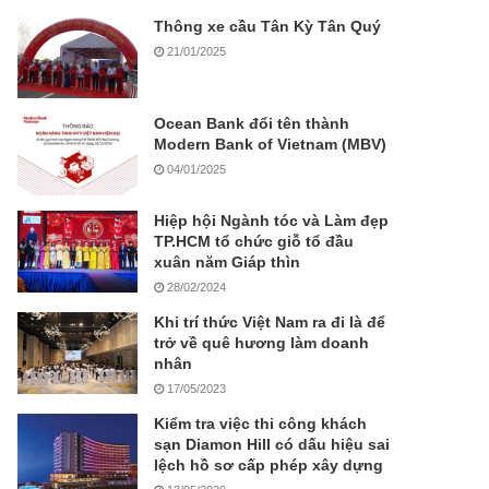
Thông xe cầu Tân Kỳ Tân Quý
21/01/2025
Ocean Bank đổi tên thành
Modern Bank of Vietnam (MBV)
04/01/2025
Hiệp hội Ngành tóc và Làm đẹp
TP.HCM tổ chức giỗ tổ đầu
xuân năm Giáp thìn
28/02/2024
Khi trí thức Việt Nam ra đi là để
trở về quê hương làm doanh
nhân
17/05/2023
Kiểm tra việc thi công khách
sạn Diamon Hill có dấu hiệu sai
lệch hồ sơ cấp phép xây dựng