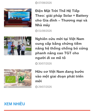
07/08/2026
Điện Mặt Trời Thế Hệ Tiếp
Theo: giải pháp Solar + Battery
cho Gia đình – Thương mại và
Nhà máy
01/08/2026
Nghiên cứu mới tại Việt Nam
cung cấp bằng chứng tiềm
năng hệ thống chống bó cứng
phanh nâng cao TGT cho
người đi xe mô tô
30/07/2026
Hữu cơ Việt Nam đang bước
vào một giai đoạn phát triển
mới
29/07/2026
XEM NHIỀU