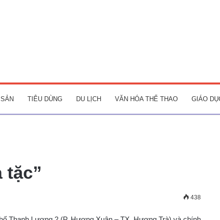
 SẢN
TIÊU DÙNG
DU LỊCH
VĂN HÓA THỂ THAO
GIÁO DỤ
 tặc”
438
n phố Thanh Lương 2 (P. Hương Xuân – TX. Hương Trà) và chính