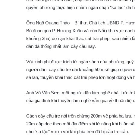
quyền phường thực hiện nhằm ngăn chặn “sa tặc” đã h
Ông Ngô Quang Thảo – Bí thư, Chủ tịch UBND P. Hương 
Bồ đoạn qua P. Hương Xuân và cồn Nổi (khu vực canh t
khoảng 3ha) do nạn khai thác cát trái phép, sau nhiều 
dân đã thống nhất làm cây cầu này.
Với kinh phí được trích từ ngân sách của phường, qu
người dân, cây cầu tre dài khoảng 50m sẽ giúp người d
sà lan, thuyền khai thác cát trái phép lớn hoạt động v
Anh Võ Văn Sơn, một người dân làm nghề chài lưới ở 
của gia đình khi thuyền làm nghề vẫn qua về thuận tiện.
Cách cây cầu tre nói trên chừng 200m về phía hạ lưu,
20m cặp dọc theo một địa điểm xói lở nặng khi bị ăn 
cho “sa tặc” vươn vòi khi phía trên đã bị cầu tre cản.