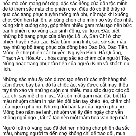
hóa mà còn mang nét đẹp, đặc sắc riêng của dân tộc mình
để tô thêm sắc màu cho phiên chợ, điều đó có thể thấy rõ
qua các trang phục truyền thống mà phụ nữ mặc khi xuống
chợ. Đến hẹn lại lên, ai cũng chọn cho mình bộ váy đẹp nhất
xúng xính xuống chợ, góp thêm nhiều gam màu tạo nên bức
tranh phiên chợ vùng cao sinh động, vui tươi. Đặc biệt,
những bộ trang phục của dân tộc Lô Lô, Sán Chỉ ở chợ
phiên huyện Bảo Lạc, Bảo Lâm lung linh, sặc sỡ sắc màu;
hay những bộ trang phục của đồng bào Dao Đỏ, Dao Tiền,
Mông ở chợ phiên các huyện: Nguyên Bình, Hà Quảng,
Thạch An, Hòa An… hòa cùng sắc áo chàm của người Tày,
Nùng hoặc trang phục tân tiến của người Kinh và khách du
lịch.
Những sắc màu ấy còn được tạo nên từ các mặt hàng thổ
cẩm được bày bán, đó là chiếc áo, váy được cắt may, thêu
tay tinh xảo và những cuộn chỉ nhiều màu sắc được các cô,
các chị say mê chọn lựa. Và còn một gam màu đặc biệt là
màu nhuộm chàm in hằn lên đôi bàn tay khéo léo, chăm chỉ
của người phụ nữ. Những đôi bàn tay của người phụ nữ
Mông bao năm se lanh, nhuộm vải ấy đến ngày chợ vẫn
không nghỉ ngơi, tất cả tạo nên một thảm hoa văn đẹp mắt.
Người dân ở vùng cao đã dệt nên những chợ phiên đa sắc
màu, nhưng người ta đến chợ không chỉ để trao đổi, mua