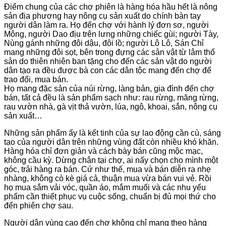
Điểm chung của các chợ phiên là hàng hóa hầu hết là nông
sản địa phương hay nông cụ sản xuất do chính bàn tay
người dân làm ra. Họ đến chợ với hành lý đơn sơ, người
Mông, người Dao địu trên lưng những chiếc gùi; người Tày,
Nùng gánh những đôi dậu, đôi lồ; người Lô Lô, Sán Chỉ
mang những đôi sọt, bên trong đựng các sản vật từ lâm thổ
sản do thiên nhiên ban tặng cho đến các sản vật do người
dân tạo ra đều được bà con các dân tộc mang đến chợ để
trao đổi, mua bán.
Họ mang đặc sản của núi rừng, làng bản, gia đình đến chợ
bán, tất cả đều là sản phẩm sạch như: rau rừng, măng rừng,
rau vườn nhà, gà vịt thả vườn, lúa, ngô, khoai, sắn, nông cụ
sản xuất…
Những sản phẩm ấy là kết tinh của sự lao động cần cù, sáng
tạo của người dân trên những vùng đất còn nhiều khó khăn.
Hàng hóa chỉ đơn giản và cách bày bán cũng mộc mạc,
không cầu kỳ. Dừng chân tại chợ, ai nấy chọn cho mình một
góc, trải hàng ra bán. Cứ như thế, mua và bán diễn ra nhẹ
nhàng, không cò kè giá cả, thuận mua vừa bán vui vẻ. Rồi
họ mua sắm vải vóc, quần áo, mắm muối và các nhu yếu
phẩm cần thiết phục vụ cuộc sống, chuẩn bị đủ mọi thứ cho
đến phiên chợ sau.
Người dân vùng cao đến chợ không chỉ mang theo hàng