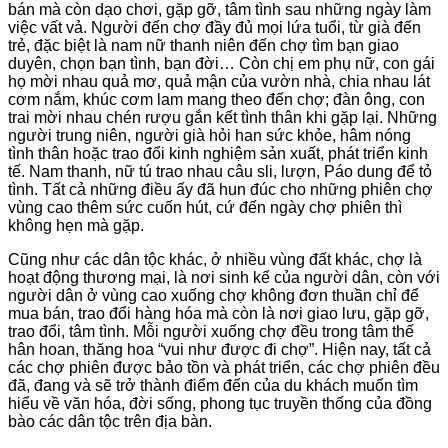
bán mà còn dạo chơi, gặp gỡ, tâm tình sau những ngày làm
việc vất vả. Người đến chợ đầy đủ mọi lứa tuổi, từ già đến
trẻ, đặc biệt là nam nữ thanh niên đến chợ tìm bạn giao
duyên, chọn bạn tình, bạn đời… Còn chị em phụ nữ, con gái
họ mời nhau quả mơ, quả mận của vườn nhà, chia nhau lát
cơm nắm, khúc cơm lam mang theo đến chợ; đàn ông, con
trai mời nhau chén rượu gắn kết tình thân khi gặp lại. Những
người trung niên, người già hỏi han sức khỏe, hâm nóng
tình thân hoặc trao đổi kinh nghiệm sản xuất, phát triển kinh
tế. Nam thanh, nữ tú trao nhau câu sli, lượn, Páo dung để tỏ
tình. Tất cả những điều ấy đã hun đúc cho những phiên chợ
vùng cao thêm sức cuốn hút, cứ đến ngày chợ phiên thì
không hẹn mà gặp.
Cũng như các dân tộc khác, ở nhiều vùng đất khác, chợ là
hoạt động thương mại, là nơi sinh kế của người dân, còn với
người dân ở vùng cao xuống chợ không đơn thuần chỉ để
mua bán, trao đổi hàng hóa mà còn là nơi giao lưu, gặp gỡ,
trao đổi, tâm tình. Mỗi người xuống chợ đều trong tâm thế
hân hoan, thăng hoa “vui như được đi chợ”. Hiện nay, tất cả
các chợ phiên được bảo tồn và phát triển, các chợ phiên đều
đã, đang và sẽ trở thành điểm đến của du khách muốn tìm
hiểu về văn hóa, đời sống, phong tục truyền thống của đồng
bào các dân tộc trên địa bàn.