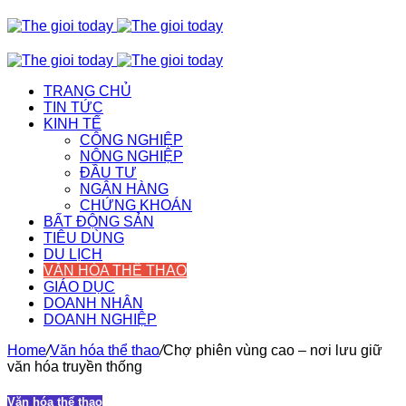
TRANG CHỦ
TIN TỨC
KINH TẾ
CÔNG NGHIỆP
NÔNG NGHIỆP
ĐẦU TƯ
NGÂN HÀNG
CHỨNG KHOÁN
BẤT ĐỘNG SẢN
TIÊU DÙNG
DU LỊCH
VĂN HÓA THỂ THAO
GIÁO DỤC
DOANH NHÂN
DOANH NGHIỆP
Home
/
Văn hóa thể thao
/
Chợ phiên vùng cao – nơi lưu giữ
văn hóa truyền thống
Văn hóa thể thao