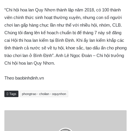
“Chi hội hoa lan Quy Nhơn thành lập năm 2018, có 100 thành
viên chính thức sinh hoạt thường xuyên, nhưng con số người
chơi lan gấp hàng chục lần như thế với nhiều hội, nhóm, CLB.
Chúng tôi đang lên kế hoạch chuẩn bị để tháng 7 này sẽ đăng
cai Hội thi hoa lan kiếm tại Bình Ðịnh. Khi ấy lan kiếm khắp các
tỉnh thành cả nước sẽ về tụ hội, khoe sắc, tạo dấu ấn cho phong
trào chơi lan ở Bình Ðịnh”. Anh Lê Ngọc Đoán – Chi hội trưởng
Chi hội hoa lan Quy Nhơn.
Theo baobinhdinh.vn
Tags
phongtrao - choilan - oquynhon