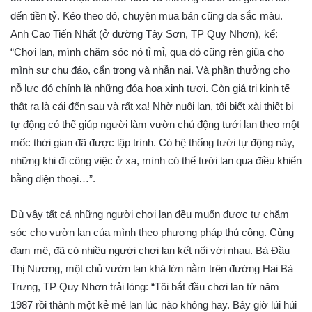
đến tiền tỷ. Kéo theo đó, chuyện mua bán cũng đa sắc màu.
Anh Cao Tiến Nhất (ở đường Tây Sơn, TP Quy Nhơn), kể:
“Chơi lan, mình chăm sóc nó tỉ mỉ, qua đó cũng rèn giũa cho
mình sự chu đáo, cẩn trọng và nhẫn nại. Và phần thưởng cho
nỗ lực đó chính là những đóa hoa xinh tươi. Còn giá trị kinh tế
thật ra là cái đến sau và rất xa! Nhờ nuôi lan, tôi biết xài thiết bị
tự động có thể giúp người làm vườn chủ động tưới lan theo một
mốc thời gian đã được lập trình. Có hệ thống tưới tự động này,
những khi đi công việc ở xa, mình có thể tưới lan qua điều khiển
bằng điện thoại…”.
Dù vậy tất cả những người chơi lan đều muốn được tự chăm
sóc cho vườn lan của mình theo phương pháp thủ công. Cùng
đam mê, đã có nhiều người chơi lan kết nối với nhau. Bà Đầu
Thị Nương, một chủ vườn lan khá lớn nằm trên đường Hai Bà
Trưng, TP Quy Nhơn trải lòng: “Tôi bắt đầu chơi lan từ năm
1987 rồi thành một kẻ mê lan lúc nào không hay. Bây giờ lúi húi