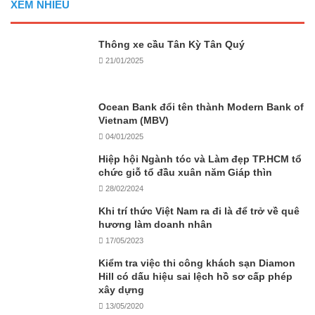
XEM NHIỀU
Thông xe cầu Tân Kỳ Tân Quý
21/01/2025
Ocean Bank đổi tên thành Modern Bank of
Vietnam (MBV)
04/01/2025
Hiệp hội Ngành tóc và Làm đẹp TP.HCM tổ
chức giỗ tổ đầu xuân năm Giáp thìn
28/02/2024
Khi trí thức Việt Nam ra đi là để trở về quê
hương làm doanh nhân
17/05/2023
Kiểm tra việc thi công khách sạn Diamon
Hill có dấu hiệu sai lệch hồ sơ cấp phép
xây dựng
13/05/2020