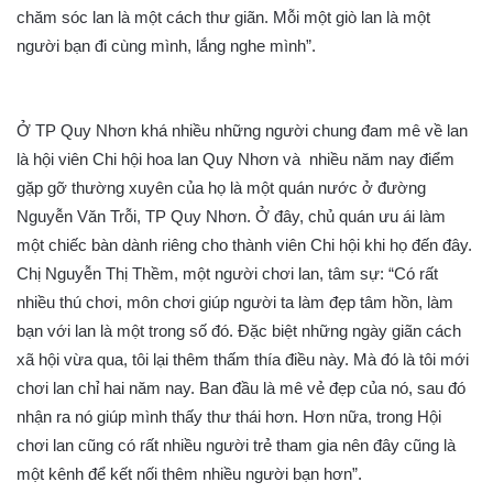
chăm sóc lan là một cách thư giãn. Mỗi một giò lan là một
người bạn đi cùng mình, lắng nghe mình”.
Ở TP Quy Nhơn khá nhiều những người chung đam mê về lan
là hội viên Chi hội hoa lan Quy Nhơn và nhiều năm nay điểm
gặp gỡ thường xuyên của họ là một quán nước ở đường
Nguyễn Văn Trỗi, TP Quy Nhơn. Ở đây, chủ quán ưu ái làm
một chiếc bàn dành riêng cho thành viên Chi hội khi họ đến đây.
Chị Nguyễn Thị Thềm, một người chơi lan, tâm sự: “Có rất
nhiều thú chơi, môn chơi giúp người ta làm đẹp tâm hồn, làm
bạn với lan là một trong số đó. Đặc biệt những ngày giãn cách
xã hội vừa qua, tôi lại thêm thấm thía điều này. Mà đó là tôi mới
chơi lan chỉ hai năm nay. Ban đầu là mê vẻ đẹp của nó, sau đó
nhận ra nó giúp mình thấy thư thái hơn. Hơn nữa, trong Hội
chơi lan cũng có rất nhiều người trẻ tham gia nên đây cũng là
một kênh để kết nối thêm nhiều người bạn hơn”.