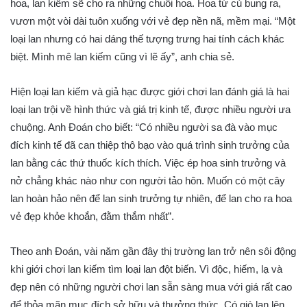
hoa, lan kiếm sẽ cho ra những chuỗi hoa. Hoa từ củ bung ra,
vươn một vòi dài tuôn xuống với vẻ đẹp nền nã, mềm mại. “Một
loại lan nhưng có hai dáng thế tượng trưng hai tính cách khác
biệt. Mình mê lan kiếm cũng vì lẽ ấy”, anh chia sẻ.
Hiện loại lan kiếm và giả hạc được giới chơi lan đánh giá là hai
loại lan trội về hình thức và giá trị kinh tế, được nhiều người ưa
chuộng. Anh Đoán cho biết: “Có nhiều người sa đà vào mục
đích kinh tế đã can thiệp thô bạo vào quá trình sinh trưởng của
lan bằng các thứ thuốc kích thích. Việc ép hoa sinh trưởng và
nở chẳng khác nào như con người tảo hôn. Muốn có một cây
lan hoàn hảo nên để lan sinh trưởng tự nhiên, để lan cho ra hoa
vẻ đẹp khỏe khoắn, đằm thắm nhất”.
Theo anh Đoán, vài năm gần đây thị trường lan trở nên sôi động
khi giới chơi lan kiếm tìm loại lan đột biến. Vì độc, hiếm, lạ và
đẹp nên có những người chơi lan sẵn sàng mua với giá rất cao
để thỏa mãn mục đích sở hữu và thưởng thức. Có giò lan lên