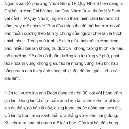
Ngọc Đoán (ở phường Nhơn Bình, TP Quy Nhơn) hiện đang là
Chi hội trưởng Chi hội hoa lan Quy Nhơn (trực thuộc Hội Sinh
vật cảnh TP Quy Nhơn), người có thâm niên chơi lan hơn 20
năm, say mê chia sẻ: “Ban đầu mình tha đủ thứ lan ở rừng về
phố thuần dưỡng theo tâm lý chung của người chơi lan là thích
chinh phục. Trong quá trình xê dịch giữa hai môi trường rừng –
phố, nhiều loại lan không trụ được vì không tương thích khí hậu,
thổ nhưỡng. Để dần dà thuần dưỡng lan từ rừng về phố, phải
tạo khoanh vùng không gian, tạo ra những vùng “tiểu khí hậu”
bằng cách can thiệp ánh sáng, nhiệt độ, độ ẩm, gió… cho các
loại lan”.
Hiện tại, vườn lan anh Đoán đang có trên 30 loại với hàng trăm
giò lan. Dòng lan chủ lực của anh hiện tại là lan kiếm, một loại
lan đa thân, có bản lá dày, cứng khỏe, thuộc dòng bán sơn địa.
Củ lan to tròn, màu xanh thẫm, lá thẳng vươn lên hùng dũng.
Khi chưa ra hoa thì mạnh mẽ kiêu bạc. Còn khi bắt đầu bung