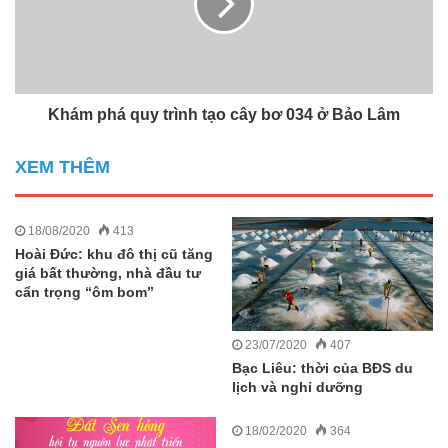
Khám phá quy trình tạo cây bơ 034 ở Bảo Lâm
XEM THÊM
18/08/2020
413
Hoài Đức: khu đô thị cũ tăng
giá bất thường, nhà đầu tư
cẩn trọng “ôm bom”
23/07/2020
407
Bạc Liêu: thời của BĐS du
lịch và nghỉ dưỡng
18/02/2020
364