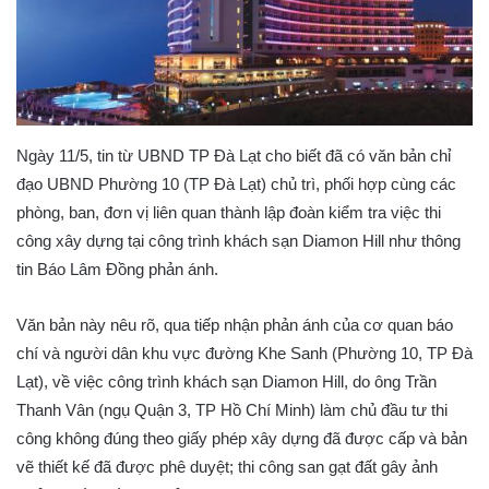
Ngày 11/5, tin từ UBND TP Đà Lạt cho biết đã có văn bản chỉ
đạo UBND Phường 10 (TP Đà Lạt) chủ trì, phối hợp cùng các
phòng, ban, đơn vị liên quan thành lập đoàn kiểm tra việc thi
công xây dựng tại công trình khách sạn Diamon Hill như thông
tin Báo Lâm Đồng phản ánh.
Văn bản này nêu rõ, qua tiếp nhận phản ánh của cơ quan báo
chí và người dân khu vực đường Khe Sanh (Phường 10, TP Đà
Lạt), về việc công trình khách sạn Diamon Hill, do ông Trần
Thanh Vân (ngụ Quận 3, TP Hồ Chí Minh) làm chủ đầu tư thi
công không đúng theo giấy phép xây dựng đã được cấp và bản
vẽ thiết kế đã được phê duyệt; thi công san gạt đất gây ảnh