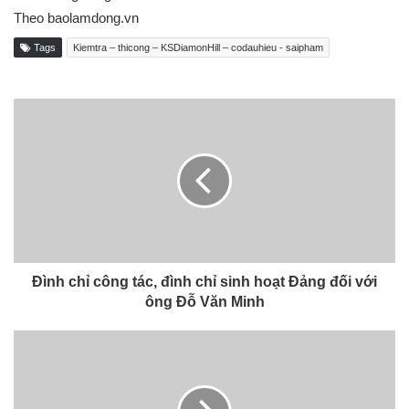
Theo baolamdong.vn
Tags
Kiemtra – thicong – KSDiamonHill – codauhieu - saipham
Đình chỉ công tác, đình chỉ sinh hoạt Đảng đối với
ông Đỗ Văn Minh