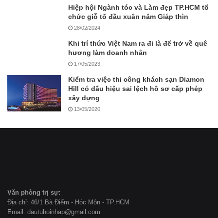
Hiệp hội Ngành tóc và Làm đẹp TP.HCM tổ
chức giỗ tổ đầu xuân năm Giáp thìn
28/02/2024
Khi trí thức Việt Nam ra đi là để trở về quê
hương làm doanh nhân
17/05/2023
Kiểm tra việc thi công khách sạn Diamon
Hill có dấu hiệu sai lệch hồ sơ cấp phép
xây dựng
13/05/2020
Văn phòng trị sự:
Địa chỉ: 46/1 Bà Điểm - Hóc Môn - TP.HCM
Email: dautuhoinhap@gmail.com