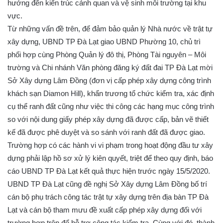
hưởng đến kiến trúc cảnh quan và vệ sinh môi trường tại khu
vực.
Từ những vấn đề trên, để đảm bảo quản lý Nhà nước về trật tự
xây dựng, UBND TP Đà Lạt giao UBND Phường 10, chủ trì
phối hợp cùng Phòng Quản lý đô thị, Phòng Tài nguyên – Môi
trường và Chi nhánh Văn phòng đăng ký đất đai TP Đà Lạt mời
Sở Xây dựng Lâm Đồng (đơn vị cấp phép xây dựng công trình
khách sạn Diamon Hill), khẩn trương tổ chức kiểm tra, xác định
cụ thể ranh đất cũng như việc thi công các hạng mục công trình
so với nội dung giấy phép xây dựng đã được cấp, bản vẽ thiết
kế đã được phê duyệt và so sánh với ranh đất đã được giao.
Trường hợp có các hành vi vi phạm trong hoạt động đầu tư xây
dựng phải lập hồ sơ xử lý kiên quyết, triệt để theo quy định, báo
cáo UBND TP Đà Lạt kết quả thực hiện trước ngày 15/5/2020.
UBND TP Đà Lạt cũng đề nghị Sở Xây dựng Lâm Đồng bố trí
cán bộ phụ trách công tác trật tự xây dựng trên địa bàn TP Đà
Lạt và cán bộ tham mưu đề xuất cấp phép xây dựng đối với
trường hợp trên để hỗ trợ công tác kiểm tra. Cùng với đó, thành