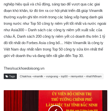
nghiệp hiệu quả và chủ động, sáng tạo để vượt qua các giai
đoạn khó khăn, từ đó tìm ra cơ hội phát triển đã giúp Vinamilk
thường xuyên ghi tên mình trong các bảng xếp hạng danh giá
trong nước như Top 50 công ty niêm yết tốt nhất và nước ngoài
như Asia300 – Danh sách các công ty niêm yết xuất sắc của
châu Á, Danh sách 200 công ty niêm yết có doanh thu trên 1 tỷ
đô tốt nhất do Forbes Asia công bố… Hiện Vinamilk là công ty
Việt Nam duy nhất nằm trong Top 50 công ty sữa lớn nhất thế
giới về doanh thu và đang tiến rất gần đến Top 30.
Theo/suckhoedoisong.vn
Tags
Chiakhoa –vinamilk – vungvang – top50 – niemyettot – nhatVN8nam