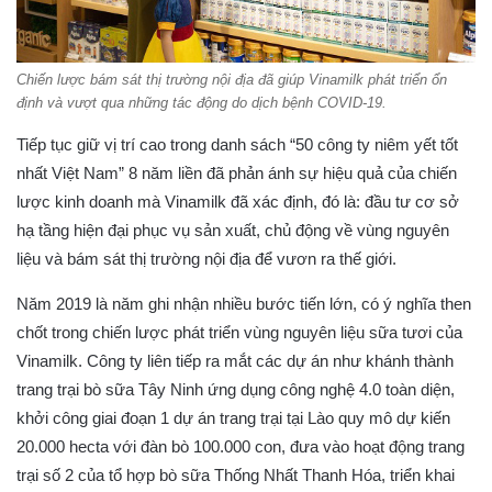
Chiến lược bám sát thị trường nội địa đã giúp Vinamilk phát triển ổn
định và vượt qua những tác động do dịch bệnh COVID-19.
Tiếp tục giữ vị trí cao trong danh sách “50 công ty niêm yết tốt
nhất Việt Nam” 8 năm liền đã phản ánh sự hiệu quả của chiến
lược kinh doanh mà Vinamilk đã xác định, đó là: đầu tư cơ sở
hạ tầng hiện đại phục vụ sản xuất, chủ động về vùng nguyên
liệu và bám sát thị trường nội địa để vươn ra thế giới.
Năm 2019 là năm ghi nhận nhiều bước tiến lớn, có ý nghĩa then
chốt trong chiến lược phát triển vùng nguyên liệu sữa tươi của
Vinamilk. Công ty liên tiếp ra mắt các dự án như khánh thành
trang trại bò sữa Tây Ninh ứng dụng công nghệ 4.0 toàn diện,
khởi công giai đoạn 1 dự án trang trại tại Lào quy mô dự kiến
20.000 hecta với đàn bò 100.000 con, đưa vào hoạt động trang
trại số 2 của tổ hợp bò sữa Thống Nhất Thanh Hóa, triển khai