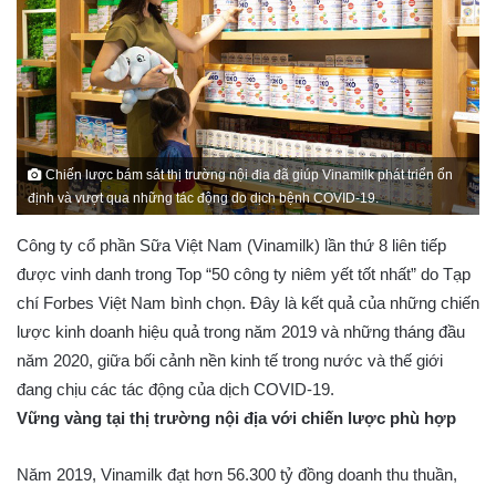
Chiến lược bám sát thị trường nội địa đã giúp Vinamilk phát triển ổn
định và vượt qua những tác động do dịch bệnh COVID-19.
Công ty cổ phần Sữa Việt Nam (Vinamilk) lần thứ 8 liên tiếp
được vinh danh trong Top “50 công ty niêm yết tốt nhất” do Tạp
chí Forbes Việt Nam bình chọn. Đây là kết quả của những chiến
lược kinh doanh hiệu quả trong năm 2019 và những tháng đầu
năm 2020, giữa bối cảnh nền kinh tế trong nước và thế giới
đang chịu các tác động của dịch COVID-19.
Vững vàng tại thị trường nội địa với chiến lược phù hợp
Năm 2019, Vinamilk đạt hơn 56.300 tỷ đồng doanh thu thuần,