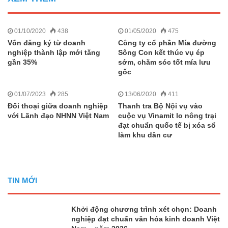
01/10/2020
438
01/05/2020
475
Vốn đăng ký từ doanh
Công ty cổ phần Mía đường
nghiệp thành lập mới tăng
Sông Con kết thúc vụ ép
gần 35%
sớm, chăm sóc tốt mía lưu
gốc
01/07/2023
285
13/06/2020
411
Đối thoại giữa doanh nghiệp
Thanh tra Bộ Nội vụ vào
với Lãnh đạo NHNN Việt Nam
cuộc vụ Vinamit lo nông trại
đạt chuẩn quốc tế bị xóa sổ
làm khu dân cư
TIN MỚI
Khởi động chương trình xét chọn: Doanh
nghiệp đạt chuẩn văn hóa kinh doanh Việt