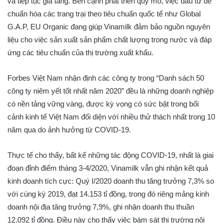
và tiếp tục gia tăng. Bên cạnh phát triển quy mô, việc đầu tư để
chuẩn hóa các trang trại theo tiêu chuẩn quốc tế như Global
G.A.P, EU Organic đang giúp Vinamilk đảm bảo nguồn nguyên
liệu cho việc sản xuất sản phẩm chất lượng trong nước và đáp
ứng các tiêu chuẩn của thị trường xuất khẩu.
Forbes Việt Nam nhận định các công ty trong “Danh sách 50
công ty niêm yết tốt nhất năm 2020” đều là những doanh nghiệp
có nền tảng vững vàng, được kỳ vọng có sức bật trong bối
cảnh kinh tế Việt Nam đối diện với nhiều thử thách nhất trong 10
năm qua do ảnh hưởng từ COVID-19.
Thực tế cho thấy, bất kể những tác động COVID-19, nhất là giai
đoạn đỉnh điểm tháng 3-4/2020, Vinamilk vẫn ghi nhận kết quả
kinh doanh tích cực: Quý I/2020 doanh thu tăng trưởng 7,3% so
với cùng kỳ 2019, đạt 14.153 tỉ đồng, trong đó riêng mảng kinh
doanh nội địa tăng trưởng 7,9%, ghi nhận doanh thu thuần
12.092 tỉ đồng. Điều này cho thấy việc bám sát thị trường nội