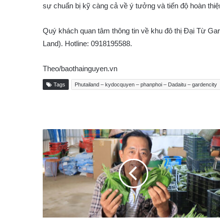
sự chuẩn bị kỹ càng cả về ý tưởng và tiến độ hoàn thiệ
Quý khách quan tâm thông tin về khu đô thị Đại Từ Gard
Land). Hotline: 0918195588.
Theo/baothainguyen.vn
Tags
Phutailand – kydocquyen – phanphoi – Dadaitu – gardencity