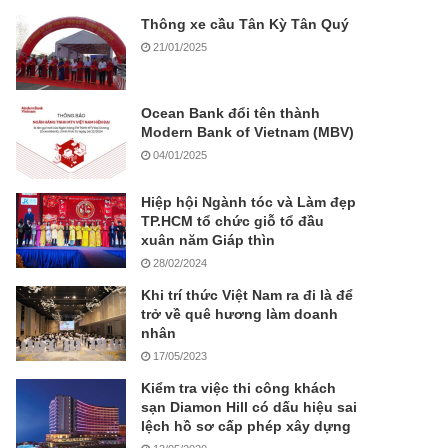
Thông xe cầu Tân Kỳ Tân Quý
21/01/2025
Ocean Bank đổi tên thành
Modern Bank of Vietnam (MBV)
04/01/2025
Hiệp hội Ngành tóc và Làm đẹp
TP.HCM tổ chức giỗ tổ đầu
xuân năm Giáp thìn
28/02/2024
Khi trí thức Việt Nam ra đi là để
trở về quê hương làm doanh
nhân
17/05/2023
Kiểm tra việc thi công khách
sạn Diamon Hill có dấu hiệu sai
lệch hồ sơ cấp phép xây dựng