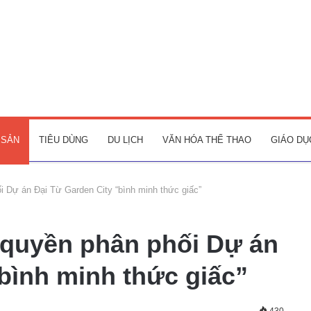
 SẢN
TIÊU DÙNG
DU LỊCH
VĂN HÓA THỂ THAO
GIÁO DỤ
i Dự án Đại Từ Garden City “bình minh thức giấc”
 quyền phân phối Dự án
bình minh thức giấc”