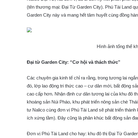
(tên thương mại: Đại Từ Garden City). Phú Tài Land qu
Garden City này và mang hết tâm huyết cùng đồng hàn
Hình ảnh tổng thể kh
Đại từ Garden City: “Cơ hội và thách thức”
Các chuyên gia kinh tế chỉ ra rằng, trong tương lai ng
đó, lớp lao động tri thức cao – cư dân mới, bất động 
cao cấp hơn. Nhận định cư dân tương lai của khu đô th
khoáng sản Núi Pháo, khu phát triển nông sản chè Thá
tư Nalico cùng đơn vị Phú Tài Land sẽ phát triển thành 
ích xứng tầm). Đây cũng là phân khúc bất động sản đ
Đơn vị Phú Tài Land cho hay: khu đô thị Đại Từ Garden 