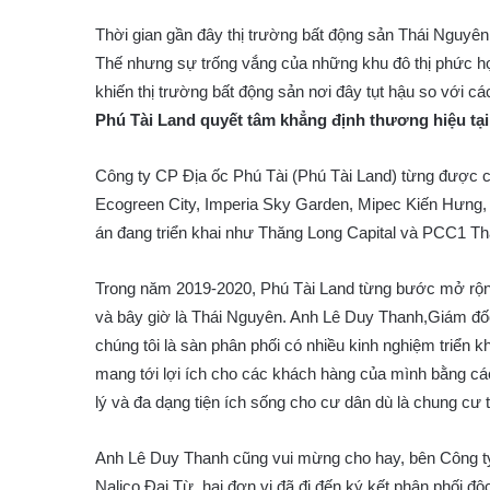
Thời gian gần đây thị trường bất động sản Thái Nguyên 
Thế nhưng sự trống vắng của những khu đô thị phức hợ
khiến thị trường bất động sản nơi đây tụt hậu so với c
Phú Tài Land quyết tâm khẳng định thương hiệu tạ
Công ty CP Địa ốc Phú Tài (Phú Tài Land) từng được c
Ecogreen City, Imperia Sky Garden, Mipec Kiến Hưng,
án đang triển khai như Thăng Long Capital và PCC1 T
Trong năm 2019-2020, Phú Tài Land từng bước mở rộng 
và bây giờ là Thái Nguyên. Anh Lê Duy Thanh,Giám đốc 
chúng tôi là sàn phân phối có nhiều kinh nghiệm triển k
mang tới lợi ích cho các khách hàng của mình bằng c
lý và đa dạng tiện ích sống cho cư dân dù là chung cư t
Anh Lê Duy Thanh cũng vui mừng cho hay, bên Công ty
Nalico Đại Từ, hai đơn vị đã đi đến ký kết phân phối đ