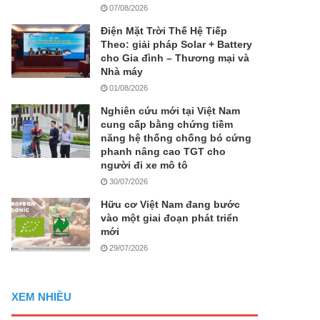
07/08/2026
Điện Mặt Trời Thế Hệ Tiếp
Theo: giải pháp Solar + Battery
cho Gia đình – Thương mại và
Nhà máy
01/08/2026
Nghiên cứu mới tại Việt Nam
cung cấp bằng chứng tiềm
năng hệ thống chống bó cứng
phanh nâng cao TGT cho
người đi xe mô tô
30/07/2026
Hữu cơ Việt Nam đang bước
vào một giai đoạn phát triển
mới
29/07/2026
XEM NHIỀU