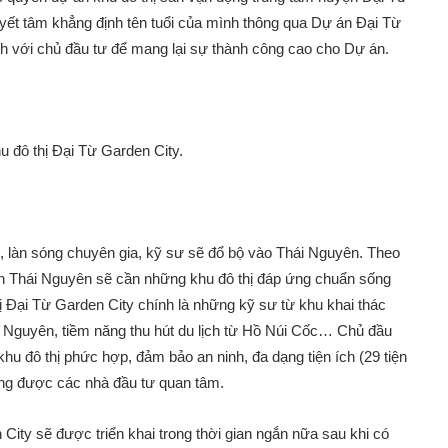
yết tâm khẳng định tên tuổi của mình thông qua Dự án Đại Từ
h với chủ đầu tư để mang lại sự thành công cao cho Dự án.
u đô thị Đại Từ Garden City.
ắn, làn sóng chuyên gia, kỹ sư sẽ đổ bộ vào Thái Nguyên. Theo
sản Thái Nguyên sẽ cần những khu đô thị đáp ứng chuẩn sống
ị Đại Từ Garden City chính là những kỹ sư từ khu khai thác
i Nguyên, tiềm năng thu hút du lịch từ Hồ Núi Cốc… Chủ đầu
khu đô thị phức hợp, đảm bảo an ninh, đa dạng tiện ích (29 tiện
ang được các nhà đầu tư quan tâm.
City sẽ được triển khai trong thời gian ngắn nữa sau khi có