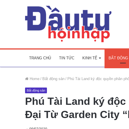
TRANG CHỦ
TIN TỨC
KINH TẾ
BẤT ĐỘNG
Home
/
Bất động sản
/
Phú Tài Land ký độc quyền phân phố
Bất động sản
Phú Tài Land ký độc
Đại Từ Garden City “