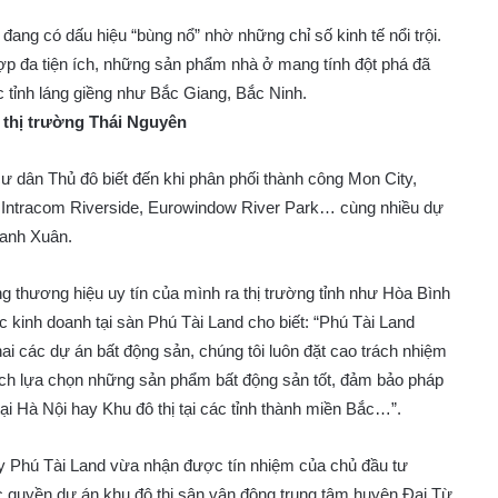
đang có dấu hiệu “bùng nổ” nhờ những chỉ số kinh tế nổi trội.
p đa tiện ích, những sản phẩm nhà ở mang tính đột phá đã
ác tỉnh láng giềng như Bắc Giang, Bắc Ninh.
i thị trường Thái Nguyên
ư dân Thủ đô biết đến khi phân phối thành công Mon City,
 Intracom Riverside, Eurowindow River Park… cùng nhiều dự
hanh Xuân.
thương hiệu uy tín của mình ra thị trường tỉnh như Hòa Bình
kinh doanh tại sàn Phú Tài Land cho biết: “Phú Tài Land
hai các dự án bất động sản, chúng tôi luôn đặt cao trách nhiệm
ách lựa chọn những sản phẩm bất động sản tốt, đảm bảo pháp
ại Hà Nội hay Khu đô thị tại các tỉnh thành miền Bắc…”.
 Phú Tài Land vừa nhận được tín nhiệm của chủ đầu tư
ộc quyền dự án khu đô thị sân vận động trung tâm huyện Đại Từ