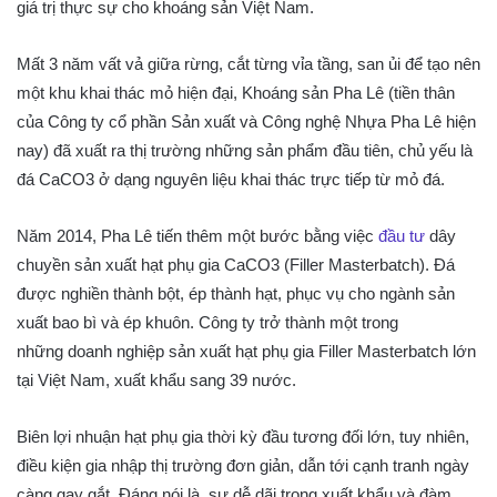
giá trị thực sự cho khoáng sản Việt Nam.
Mất 3 năm vất vả giữa rừng, cắt từng vỉa tầng, san ủi để tạo nên
một khu khai thác mỏ hiện đại, Khoáng sản Pha Lê (tiền thân
của Công ty cổ phần Sản xuất và Công nghệ Nhựa Pha Lê hiện
nay) đã xuất ra thị trường những sản phẩm đầu tiên, chủ yếu là
đá CaCO3 ở dạng nguyên liệu khai thác trực tiếp từ mỏ đá.
Năm 2014, Pha Lê tiến thêm một bước bằng việc
đầu tư
dây
chuyền sản xuất hạt phụ gia CaCO3 (Filler Masterbatch). Đá
được nghiền thành bột, ép thành hạt, phục vụ cho ngành sản
xuất bao bì và ép khuôn. Công ty trở thành một trong
những doanh nghiệp sản xuất hạt phụ gia Filler Masterbatch lớn
tại Việt Nam, xuất khẩu sang 39 nước.
Biên lợi nhuận hạt phụ gia thời kỳ đầu tương đối lớn, tuy nhiên,
điều kiện gia nhập thị trường đơn giản, dẫn tới cạnh tranh ngày
càng gay gắt. Đáng nói là, sự dễ dãi trong xuất khẩu và đàm