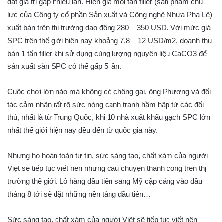
đạt giá trị gấp nhiều lần. Hiện giá mỗi tấn filler (sản phẩm chủ
lực của Công ty cổ phần Sản xuất và Công nghệ Nhựa Pha Lê)
xuất bán trên thị trường dao động 280 – 350 USD. Với mức giá
SPC trên thế giới hiện nay khoảng 7,8 – 12 USD/m2, doanh thu
bán 1 tấn filler khi sử dụng cùng lượng nguyên liệu CaCO3 để
sản xuất sàn SPC có thể gấp 5 lần.
Cuộc chơi lớn nào mà không có chông gai, ông Phương và đối
tác cảm nhận rất rõ sức nóng cạnh tranh hầm hập từ các đối
thủ, nhất là từ Trung Quốc, khi 10 nhà xuất khẩu gạch SPC lớn
nhất thế giới hiện nay đều đến từ quốc gia này.
Nhưng họ hoàn toàn tự tin, sức sáng tạo, chất xám của người
Việt sẽ tiếp tục viết nên những câu chuyện thành công trên thị
trường thế giới. Lô hàng đầu tiên sang Mỹ cập cảng vào đầu
tháng 8 tới sẽ đặt những nền tảng đầu tiên…
Sức sáng tạo, chất xám của người Việt sẽ tiếp tục viết nên