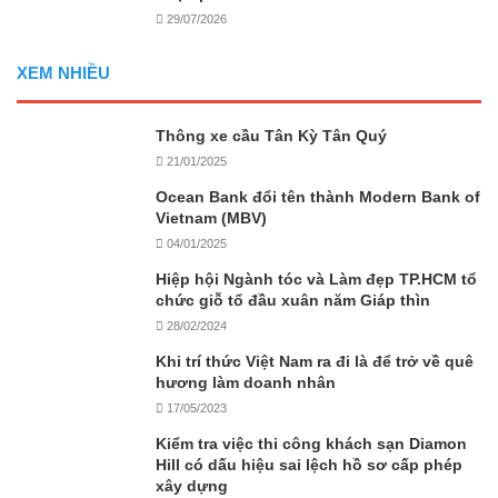
29/07/2026
XEM NHIỀU
Thông xe cầu Tân Kỳ Tân Quý
21/01/2025
Ocean Bank đổi tên thành Modern Bank of
Vietnam (MBV)
04/01/2025
Hiệp hội Ngành tóc và Làm đẹp TP.HCM tổ
chức giỗ tổ đầu xuân năm Giáp thìn
28/02/2024
Khi trí thức Việt Nam ra đi là để trở về quê
hương làm doanh nhân
17/05/2023
Kiểm tra việc thi công khách sạn Diamon
Hill có dấu hiệu sai lệch hồ sơ cấp phép
xây dựng