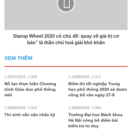
Starup Wheel 2020 có chủ đề: quay về giá trị cơ
bản” là thần chú hoá giải khó khăn
XEM THÊM
20/07/2020
359
15/08/2020
371
Nỗ lực thực hiện Chương
Điểm thi tốt nghiệp Trung
trình Giáo dục phổ thông
học phổ thông 2020 sẽ được
mới
công bố vào ngày 27-8
09/09/2020
414
29/09/2020
494
Thí sinh cần cân nhắc kỹ
Trường Đại học Bách khoa
Hà Nội công bố điểm bài
kiểm tra tư duy