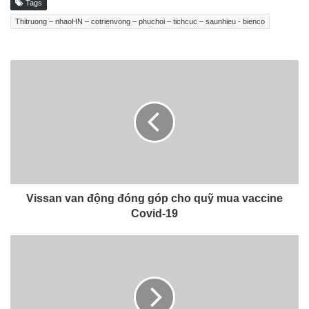
Tags
Thitruong – nhaoHN – cotrienvong – phuchoi – tichcuc – saunhieu - bienco
Vissan van động đóng góp cho quỹ mua vaccine
Covid-19