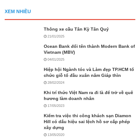
XEM NHIỀU
Thông xe cầu Tân Kỳ Tân Quý
21/01/2025
Ocean Bank đổi tên thành Modern Bank of
Vietnam (MBV)
04/01/2025
Hiệp hội Ngành tóc và Làm đẹp TP.HCM tổ
chức giỗ tổ đầu xuân năm Giáp thìn
28/02/2024
Khi trí thức Việt Nam ra đi là để trở về quê
hương làm doanh nhân
17/05/2023
Kiểm tra việc thi công khách sạn Diamon
Hill có dấu hiệu sai lệch hồ sơ cấp phép
xây dựng
13/05/2020