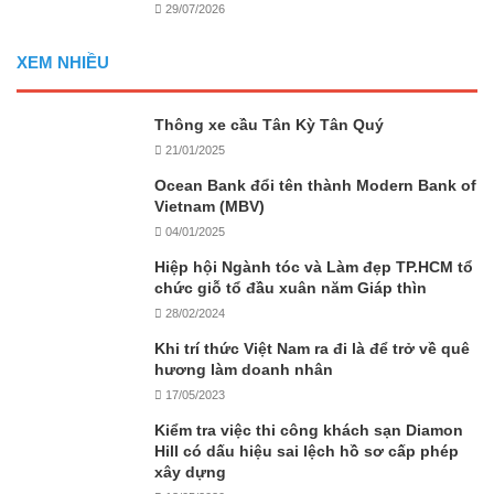
29/07/2026
XEM NHIỀU
Thông xe cầu Tân Kỳ Tân Quý
21/01/2025
Ocean Bank đổi tên thành Modern Bank of
Vietnam (MBV)
04/01/2025
Hiệp hội Ngành tóc và Làm đẹp TP.HCM tổ
chức giỗ tổ đầu xuân năm Giáp thìn
28/02/2024
Khi trí thức Việt Nam ra đi là để trở về quê
hương làm doanh nhân
17/05/2023
Kiểm tra việc thi công khách sạn Diamon
Hill có dấu hiệu sai lệch hồ sơ cấp phép
xây dựng