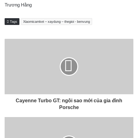
Trương Hằng
Tags
Xiaomicamket – xaydung – thegioi - benvung
Cayenne Turbo GT: ngôi sao mới của gia đình
Porsche