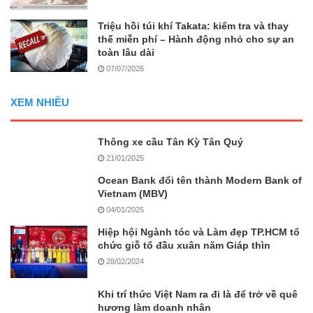
Triệu hồi túi khí Takata: kiểm tra và thay
thế miễn phí – Hành động nhỏ cho sự an
toàn lâu dài
07/07/2026
XEM NHIỀU
Thông xe cầu Tân Kỳ Tân Quý
21/01/2025
Ocean Bank đổi tên thành Modern Bank of
Vietnam (MBV)
04/01/2025
Hiệp hội Ngành tóc và Làm đẹp TP.HCM tổ
chức giỗ tổ đầu xuân năm Giáp thìn
28/02/2024
Khi trí thức Việt Nam ra đi là để trở về quê
hương làm doanh nhân