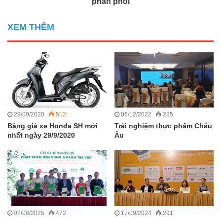
phân phối
XEM THÊM
29/09/2020
512
06/12/2022
285
Bảng giá xe Honda SH mới
Trải nghiệm thực phẩm Châu
nhất ngày 29/9/2020
Âu
02/08/2025
472
17/09/2024
291