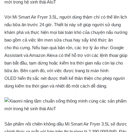
Với Mi Smart Air Fryer 3.5L, người dùng thậm chí có thể lên lịch
nấu bữa ăn trước 24 giờ. Thiết bị này sẽ giúp người sử dụng
khám phá và thực hiện mọi bài toán khó của chuyện nấu nướng
bao gồm cả việc lên men sữa chua hay sấy khô thức ăn
cho thú cưng. Nếu bạn quá bận rộn, các trợ lý ảo như: Google
Assistant và Amazon Alexa có thể hỗ trợ với các lệnh thoại giúp
bạn bắt đầu, tạm dừng hoặc kiểm tra thời gian nấu còn lại cho
bữa ăn. Bên cạnh đó, với việc được trang bị màn hình
OLED hiển thị sắc nét được thiết kế thân thiện cho phép người
dùng kiểm tra thời gian và nhiệt độ một cách dễ dàng.
Sản phẩm nồi chiên không dầu Mi Smart Air Fryer 3.5L sẽ được
chính thức ra mắt với bán trên thị trường là 2,390,000VNĐ. Đặc