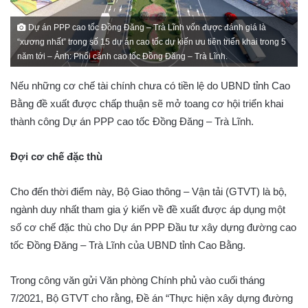
Dự án PPP cao tốc Đồng Đăng – Trà Lĩnh vốn được đánh giá là
“xương nhất” trong số 15 dự án cao tốc dự kiến ưu tiên triển khai trong 5
năm tới – Ảnh: Phối cảnh cao tốc Đồng Đăng – Trà Lĩnh.
Nếu những cơ chế tài chính chưa có tiền lệ do UBND tỉnh Cao
Bằng đề xuất được chấp thuận sẽ mở toang cơ hội triển khai
thành công Dự án PPP cao tốc Đồng Đăng – Trà Lĩnh.
Đợi cơ chế đặc thù
Cho đến thời điểm này, Bộ Giao thông – Vận tải (GTVT) là bộ,
ngành duy nhất tham gia ý kiến về đề xuất được áp dụng một
số cơ chế đặc thù cho Dự án PPP Đầu tư xây dựng đường cao
tốc Đồng Đăng – Trà Lĩnh của UBND tỉnh Cao Bằng.
Trong công văn gửi Văn phòng Chính phủ vào cuối tháng
7/2021, Bộ GTVT cho rằng, Đề án “Thực hiện xây dựng đường