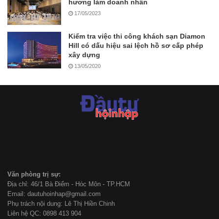
hương làm doanh nhân
17/05/2023
Kiểm tra việc thi công khách sạn Diamon
Hill có dấu hiệu sai lệch hồ sơ cấp phép
xây dựng
13/05/2020
Văn phòng trị sự:
Địa chỉ: 46/1 Bà Điểm - Hóc Môn - TP.HCM
Email: dautuhoinhap@gmail.com
Phụ trách nội dung: Lê Thị Hiền Chinh
Liên hệ QC: 0898 413 904