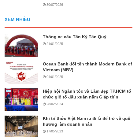
30/07/2026
XEM NHIỀU
Thông xe cầu Tân Kỳ Tân Quý
21/01/2025
Ocean Bank đổi tên thành Modern Bank of
Vietnam (MBV)
04/01/2025
Hiệp hội Ngành tóc và Làm đẹp TP.HCM tổ
chức giỗ tổ đầu xuân năm Giáp thìn
28/02/2024
Khi trí thức Việt Nam ra đi là để trở về quê
hương làm doanh nhân
17/05/2023