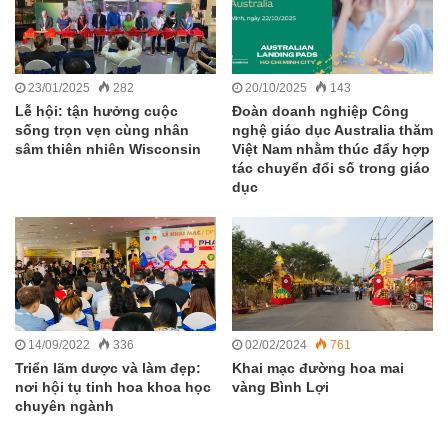
23/01/2025
282
20/10/2025
143
Lễ hội: tận hưởng cuộc
Đoàn doanh nghiệp Công
sống trọn vẹn cùng nhân
nghệ giáo dục Australia thăm
sâm thiên nhiên Wisconsin
Việt Nam nhằm thúc đẩy hợp
tác chuyển đổi số trong giáo
dục
14/09/2022
336
02/02/2024
761
Triển lãm dược và làm đẹp:
Khai mạc đường hoa mai
nơi hội tụ tinh hoa khoa học
vàng Bình Lợi
chuyên ngành