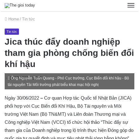
Home
/
Tin tức
Tin tức
Jica thúc đẩy doanh nghiệp
tham gia phòng chống biến đổi
khí hậu
01/07/2022
Ông Nguyễn Tuấn Quang - Phó Cục trưởng, Cục Biến đổi khí hậu - Bộ
296
tài nguyên Tài Môi trường phát biểu khai mạc hội nghị
Ngày 30/06/2022
–
Cơ quan Hợp tác Quốc tế Nhật Bản (JICA)
phối hợp với Cục Biến đổi Khí Hậu, Bộ Tài nguyên và Môi
trường Việt Nam (Bộ TN&MT) và Liên đoàn Thương mại và
Công nghiệp Việt Nam (VCCI) tổ chức hội thảo “Thúc đẩy sự
tham gia của Doanh nghiệp trong lộ trình thực hiện Đóng góp do
quốc gia tự quyết định và mục tiêu phát thải ròng bằng không”