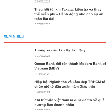
29/07/2026
Triệu hồi túi khí Takata: kiểm tra và thay
thế miễn phí – Hành động nhỏ cho sự an
toàn lâu dài
07/07/2026
XEM NHIỀU
Thông xe cầu Tân Kỳ Tân Quý
21/01/2025
Ocean Bank đổi tên thành Modern Bank of
Vietnam (MBV)
04/01/2025
Hiệp hội Ngành tóc và Làm đẹp TP.HCM tổ
chức giỗ tổ đầu xuân năm Giáp thìn
28/02/2024
Khi trí thức Việt Nam ra đi là để trở về quê
hương làm doanh nhân