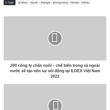
Tags
jicathuc – daydn – thamgia – phongchong – biendoi - khihau
200 công ty chăn nuôi – chế biến trong và ngoài
nước sẽ tạo nên sự sôi động tại ILDEX Việt Nam
2022