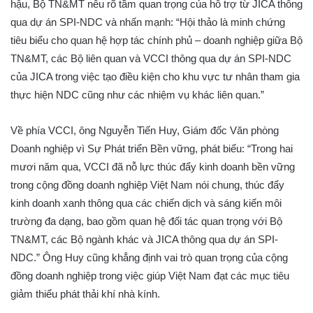
hậu, Bộ TN&MT nêu rõ tầm quan trọng của hỗ trợ từ JICA thông
qua dự án SPI-NDC và nhấn mạnh: “Hội thảo là minh chứng
tiêu biểu cho quan hệ hợp tác chính phủ – doanh nghiệp giữa Bộ
TN&MT, các Bộ liên quan và VCCI thông qua dự án SPI-NDC
của JICA trong việc tạo điều kiện cho khu vực tư nhân tham gia
thực hiện NDC cũng như các nhiệm vụ khác liên quan.”
Về phía VCCI, ông Nguyễn Tiến Huy, Giám đốc Văn phòng
Doanh nghiệp vì Sự Phát triển Bền vững, phát biểu: “Trong hai
mươi năm qua, VCCI đã nỗ lực thúc đẩy kinh doanh bền vững
trong cộng đồng doanh nghiệp Việt Nam nói chung, thúc đẩy
kinh doanh xanh thông qua các chiến dịch và sáng kiến môi
trường đa dạng, bao gồm quan hệ đối tác quan trọng với Bộ
TN&MT, các Bộ ngành khác và JICA thông qua dự án SPI-
NDC.” Ông Huy cũng khẳng định vai trò quan trọng của cộng
đồng doanh nghiệp trong việc giúp Việt Nam đạt các mục tiêu
giảm thiểu phát thải khí nhà kính.