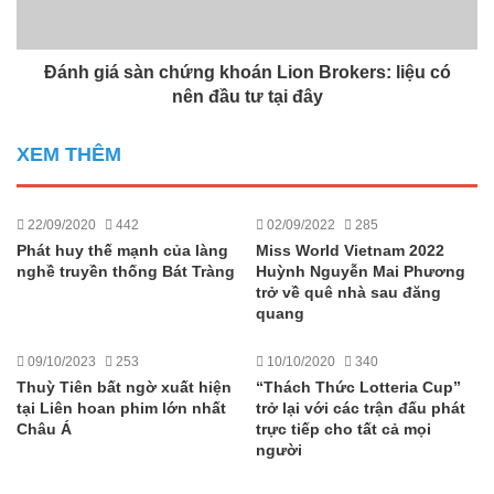
Đánh giá sàn chứng khoán Lion Brokers: liệu có
nên đầu tư tại đây
XEM THÊM
22/09/2020
442
02/09/2022
285
Phát huy thế mạnh của làng
Miss World Vietnam 2022
nghề truyền thống Bát Tràng
Huỳnh Nguyễn Mai Phương
trở về quê nhà sau đăng
quang
09/10/2023
253
10/10/2020
340
Thuỳ Tiên bất ngờ xuất hiện
“Thách Thức Lotteria Cup”
tại Liên hoan phim lớn nhất
trở lại với các trận đấu phát
Châu Á
trực tiếp cho tất cả mọi
người