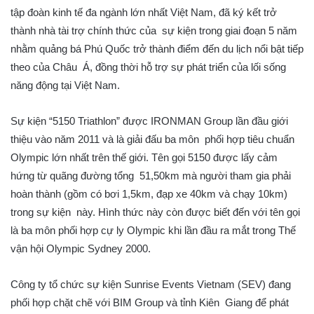
tập đoàn kinh tế đa ngành lớn nhất Việt Nam, đã ký kết trở
thành nhà tài trợ chính thức của sự kiện trong giai đoạn 5 năm
nhằm quảng bá Phú Quốc trở thành điểm đến du lịch nổi bật tiếp
theo của Châu Á, đồng thời hỗ trợ sự phát triển của lối sống
năng động tại Việt Nam.
Sự kiện “5150 Triathlon” được IRONMAN Group lần đầu giới
thiệu vào năm 2011 và là giải đấu ba môn phối hợp tiêu chuẩn
Olympic lớn nhất trên thế giới. Tên gọi 5150 được lấy cảm
hứng từ quãng đường tổng 51,50km mà người tham gia phải
hoàn thành (gồm có bơi 1,5km, đạp xe 40km và chạy 10km)
trong sự kiện này. Hình thức này còn được biết đến với tên gọi
là ba môn phối hợp cự ly Olympic khi lần đầu ra mắt trong Thế
vận hội Olympic Sydney 2000.
Công ty tổ chức sự kiện Sunrise Events Vietnam (SEV) đang
phối hợp chặt chẽ với BIM Group và tỉnh Kiên Giang để phát