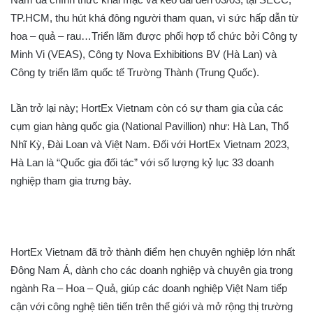
TP.HCM, thu hút khá đông người tham quan, vì sức hấp dẫn từ
hoa – quả – rau…Triển lãm được phối hợp tổ chức bởi Công ty
Minh Vi (VEAS), Công ty Nova Exhibitions BV (Hà Lan) và
Công ty triển lãm quốc tế Trường Thành (Trung Quốc).
Lần trở lại này; HortEx Vietnam còn có sự tham gia của các
cụm gian hàng quốc gia (National Pavillion) như: Hà Lan, Thổ
Nhĩ Kỳ, Đài Loan và Việt Nam. Đối với HortEx Vietnam 2023,
Hà Lan là “Quốc gia đối tác” với số lượng kỷ lục 33 doanh
nghiệp tham gia trưng bày.
HortEx Vietnam đã trở thành điểm hẹn chuyên nghiệp lớn nhất
Đông Nam Á, dành cho các doanh nghiệp và chuyên gia trong
ngành Ra – Hoa – Quả, giúp các doanh nghiệp Việt Nam tiếp
cận với công nghệ tiên tiến trên thế giới và mở rộng thị trường