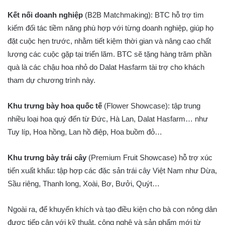
Kết nối doanh nghiệp
(B2B Matchmaking): BTC hỗ trợ tìm
kiếm đối tác tiềm năng phù hợp với từng doanh nghiệp, giúp họ
đặt cuộc hẹn trước, nhằm tiết kiệm thời gian và nâng cao chất
lượng các cuộc gặp tại triển lãm. BTC sẽ tặng hàng trăm phần
quà là các chậu hoa nhỏ do Dalat Hasfarm tài trợ cho khách
tham dự chương trình này.
Khu trưng bày hoa quốc tế
(Flower Showcase): tập trung
nhiều loại hoa quý đến từ Đức, Hà Lan, Dalat Hasfarm… như
Tuy líp, Hoa hồng, Lan hồ điệp, Hoa buồm đỏ…
Khu trưng bày trái cây
(Premium Fruit Showcase) hỗ trợ xúc
tiến xuất khẩu: tập hợp các đặc sản trái cây Việt Nam như Dừa,
Sầu riêng, Thanh long, Xoài, Bơ, Bưởi, Quýt…
Ngoài ra, để khuyến khích và tạo điều kiện cho bà con nông dân
được tiếp cận với kỹ thuật, công nghệ và sản phẩm mới từ