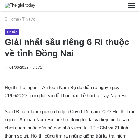
Home
/
Tin tức
Tin tức
Giải nhất sầu riêng 6 Ri thuộc
về tỉnh Đồng Nai
01/06/2023
271
Hội thi Trái ngon – An toàn Nam Bộ đã diễn ra ngay ngày
01/06/2023; cùng lúc với lễ khai mạc Lễ hội trái cây Nam Bộ.
Sau 03 năm tạm ngưng do dịch Covid-19, năm 2023 Hội thi Trái
ngon – An toàn Nam Bộ tái khởi động trở lại và tiếp tục là sân
chơi quen thuộc của bà con nhà vườn tại TP.HCM và 21 tỉnh –
thành so tài. Hội thi cũng tìm ra những giống trái lạ, trái hiếm