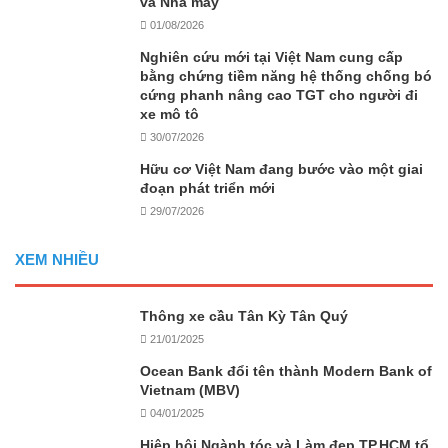
và Nhà máy
01/08/2026
Nghiên cứu mới tại Việt Nam cung cấp
bằng chứng tiềm năng hệ thống chống bó
cứng phanh nâng cao TGT cho người đi
xe mô tô
30/07/2026
Hữu cơ Việt Nam đang bước vào một giai
đoạn phát triển mới
29/07/2026
XEM NHIỀU
Thông xe cầu Tân Kỳ Tân Quý
21/01/2025
Ocean Bank đổi tên thành Modern Bank of
Vietnam (MBV)
04/01/2025
Hiệp hội Ngành tóc và Làm đẹp TP.HCM tổ