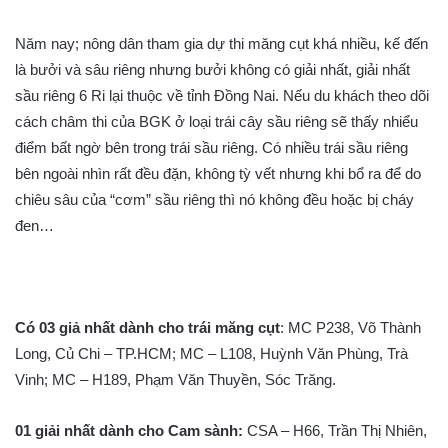
Năm nay; nông dân tham gia dự thi măng cụt khá nhiều, kế đến
là bưởi và sâu riêng nhưng bưởi không có giải nhất, giải nhất
sầu riêng 6 Ri lại thuộc về tỉnh Đồng Nai. Nếu du khách theo dõi
cách châm thi của BGK ở loại trái cây sầu riêng sẽ thấy nhiểu
điểm bất ngờ bên trong trái sầu riêng. Có nhiều trái sầu riêng
bên ngoài nhìn rất đều đặn, không tỳ vết nhưng khi bổ ra để do
chiêu sâu của “cơm” sầu riêng thì nó không đều hoặc bị cháy
đen…
Có 03 giả nhất dành cho trái măng cụt
: MC P238, Võ Thành
Long, Củ Chi – TP.HCM; MC – L108, Huỳnh Văn Phùng, Trà
Vinh; MC – H189, Phạm Văn Thuyền, Sóc Trăng.
01 giải nhất dành cho Cam sành:
CSA – H66, Trần Thị Nhiên,