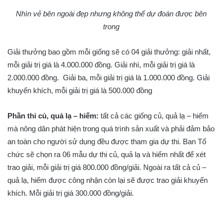
Nhìn vẻ bên ngoài đẹp nhưng không thể dự đoán được bên
trong
Giải thưởng bao gồm mỗi giống sẽ có 04 giải thưởng: giải nhất,
mỗi giải trị giá là 4.000.000 đồng. Giải nhì, mỗi giải trị giá là
2.000.000 đồng. Giải ba, mỗi giải trị giá là 1.000.000 đồng. Giải
khuyến khích, mỗi giải trị giá là 500.000 đồng
Ph
ần thi củ, quả lạ – hiếm
:
tất cả các giống củ, quả lạ – hiếm
mà nông dân phát hiện trong quá trình sản xuất và phải đảm bảo
an toàn cho người sử dụng đều được tham gia dự thi. Ban Tổ
chức sẽ chọn ra 06 mẫu dự thi củ, quả lạ và hiếm nhất để xét
trao giải, mỗi giải trị giá 800.000 đồng/giải. Ngoài ra tất cả củ –
quả lạ, hiếm được công nhận còn lại sẽ được trao giải khuyến
khích. Mỗi giải trị giá 300.000 đồng/giải.