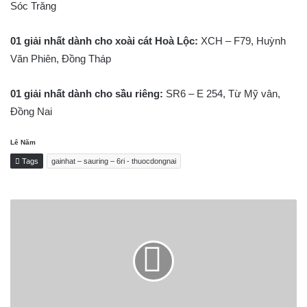
Sóc Trăng
01 giải nhất dành cho xoài cát Hoà Lộc:
XCH – F79, Huỳnh
Văn Phiên, Đồng Tháp
01 giải nhất dành cho sầu riêng:
SR6 – E 254, Từ Mỹ vân,
Đồng Nai
Lê Năm
Tags
gainhat – sauring – 6ri - thuocdongnai