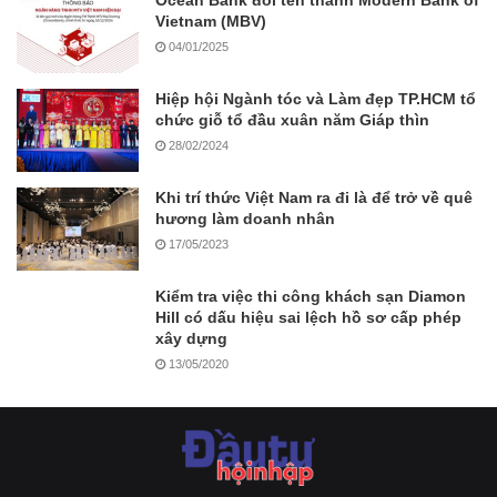
Ocean Bank đổi tên thành Modern Bank of
Vietnam (MBV)
04/01/2025
Hiệp hội Ngành tóc và Làm đẹp TP.HCM tổ
chức giỗ tổ đầu xuân năm Giáp thìn
28/02/2024
Khi trí thức Việt Nam ra đi là để trở về quê
hương làm doanh nhân
17/05/2023
Kiểm tra việc thi công khách sạn Diamon
Hill có dấu hiệu sai lệch hồ sơ cấp phép
xây dựng
13/05/2020