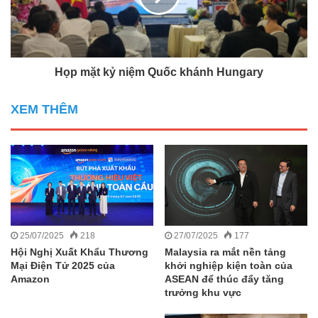
Họp mặt kỷ niệm Quốc khánh Hungary
XEM THÊM
25/07/2025
218
27/07/2025
177
Hội Nghị Xuất Khẩu Thương
Malaysia ra mắt nền tảng
Mại Điện Tử 2025 của
khởi nghiệp kiện toàn của
Amazon
ASEAN để thúc đẩy tăng
trưởng khu vực