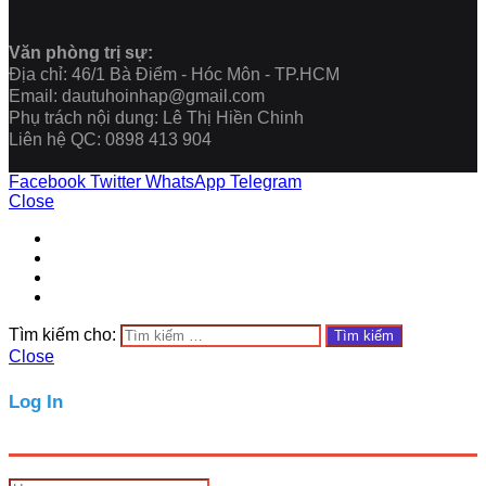
Văn phòng trị sự:
Địa chỉ: 46/1 Bà Điểm - Hóc Môn - TP.HCM
Email: dautuhoinhap@gmail.com
Phụ trách nội dung: Lê Thị Hiền Chinh
Liên hệ QC: 0898 413 904
Facebook
Twitter
WhatsApp
Telegram
Close
Tìm kiếm cho:
Close
Log In