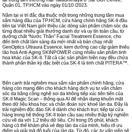
Quận 01, TP.HCM vào ngày 01/10 /2023.
Nằm tại vị trí đắc địa thuộc một trong những trung tâm mua
sắm hàng đầu của TP.HCM, cửa hàng chính hãng SK-II đầu
tiên tại Việt Nam giới thiệu các dòng sản phẩm chăm sóc da
từng đoạt nhiều giải thưởng danh dự và uy tín toàn cầu, từ
dưỡng chất “Nước Thần” Facial Treatment Essence, cho
đến tinh chất làm sáng da mới nhất và bán chạy nhất
GenOptics Ultraura Essence, kem dưỡng cao cấp giảm thiểu
lão hoá Anti-Aging SKINPOWER cùng nhiều sản phẩm tinh
hoa khác của SK-II. Tất cả các sản phẩm hiện nay đều chứa
thành phần thần kỳ đặc biệt của SK-II là tinh chất PITERA™.
Bên cạnh trải nghiệm mua sắm sản phẩm chính hãng, cửa
hàng còn mang đến cho khách hàng dịch vụ tư vấn chăm
sóc da bằng công nghệ soi da không tiếp xúc tiên tiến của
SK-II Magic Scan – thông qua AI để nhận dạng khuôn mặt
theo dữ liệu khoa học và chẩn đoán sức khoẻ làn da. Đây là
trải nghiệm độc đáo SK-II dành cho khách trực tiếp tại cửa
hàng trong hệ thống SK-II toàn cầu sau nhiều thập kỷ nghiên
cứu về da với 1,2 triệu dữ liệu. Chỉ trong 05 phút, khách
hàng có thể khám phá vẻ đẹp làn da của mình, hiểu rõ ưu
điểm và giải mã độ tuổi của làn da. Từ đó, các tư vấn viên sẽ