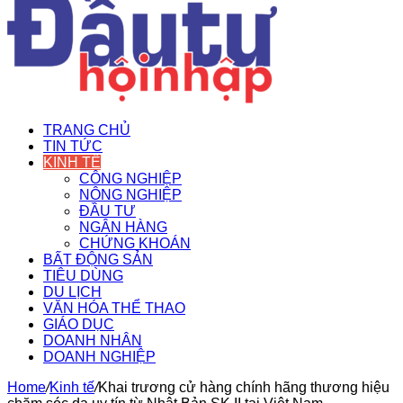
TRANG CHỦ
TIN TỨC
KINH TẾ
CÔNG NGHIỆP
NÔNG NGHIỆP
ĐẦU TƯ
NGÂN HÀNG
CHỨNG KHOÁN
BẤT ĐỘNG SẢN
TIÊU DÙNG
DU LỊCH
VĂN HÓA THỂ THAO
GIÁO DỤC
DOANH NHÂN
DOANH NGHIỆP
Home
/
Kinh tế
/
Khai trương cử hàng chính hãng thương hiệu