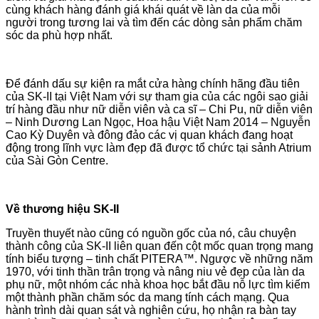
cùng khách hàng đánh giá khái quát về làn da của mỗi
người trong tương lai và tìm đến các dòng sản phẩm chăm
sóc da phù hợp nhất.
Để đánh dấu sự kiện ra mắt cửa hàng chính hãng đầu tiên
của SK-II tại Việt Nam với sự tham gia của các ngôi sao giải
trí hàng đầu như nữ diễn viên và ca sĩ – Chi Pu, nữ diễn viên
– Ninh Dương Lan Ngọc, Hoa hậu Việt Nam 2014 – Nguyễn
Cao Kỳ Duyên và đông đảo các vị quan khách đang hoạt
động trong lĩnh vực làm đẹp đã được tổ chức tại sảnh Atrium
của Sài Gòn Centre.
Về thương hiệu SK-II
Truyền thuyết nào cũng có nguồn gốc của nó, câu chuyện
thành công của SK-II liên quan đến cột mốc quan trọng mang
tính biểu tượng – tinh chất PITERA™. Ngược về những năm
1970, với tinh thần trân trọng và nâng niu vẻ đẹp của làn da
phụ nữ, một nhóm các nhà khoa học bắt đầu nỗ lực tìm kiếm
một thành phần chăm sóc da mang tính cách mạng. Qua
hành trình dài quan sát và nghiên cứu, họ nhận ra bàn tay