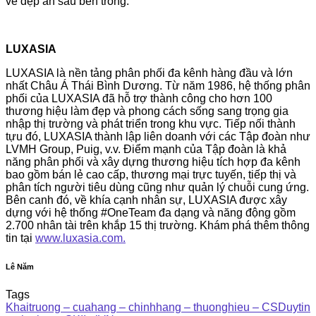
vẻ đẹp ẩn sâu bên trong.
LUXASIA
LUXASIA là nền tảng phân phối đa kênh hàng đầu và lớn
nhất Châu Á Thái Bình Dương. Từ năm 1986, hệ thống phân
phối của LUXASIA đã hỗ trợ thành công cho hơn 100
thương hiệu làm đẹp và phong cách sống sang trọng gia
nhập thị trường và phát triển trong khu vực. Tiếp nối thành
tựu đó, LUXASIA thành lập liên doanh với các Tập đoàn như
LVMH Group, Puig, v.v. Điểm mạnh của Tập đoàn là khả
năng phân phối và xây dựng thương hiệu tích hợp đa kênh
bao gồm bán lẻ cao cấp, thương mại trực tuyến, tiếp thị và
phân tích người tiêu dùng cũng như quản lý chuỗi cung ứng.
Bên canh đó, về khía cạnh nhân sự, LUXASIA được xây
dựng với hệ thống #OneTeam đa dạng và năng động gồm
2.700 nhân tài trên khắp 15 thị trường. Khám phá thêm thông
tin tại
www.luxasia.com.
Lê Năm
Tags
Khaitruong – cuahang – chinhhang – thuonghieu – CSDuytin