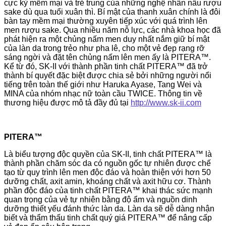
cực kỳ mềm mại và trẻ trung của những nghệ nhân nấu rượu
sake dù qua tuổi xuân thì. Bí mật của thanh xuân chính là đôi
bàn tay mềm mại thường xuyên tiếp xúc với quá trình lên
men rượu sake. Qua nhiều năm nỗ lực, các nhà khoa học đã
phát hiện ra một chủng nấm men duy nhất nắm giữ bí mật
của làn da trong trẻo như pha lê, cho một vẻ đẹp rạng rỡ
sáng ngời và đặt tên chủng nấm lên men ấy là PITERA™.
Kể từ đó, SK-II với thành phần tinh chất PITERA™ đã trở
thành bí quyết đặc biệt được chia sẻ bởi những người nổi
tiếng trên toàn thế giới như Haruka Ayase, Tang Wei và
MINA của nhóm nhạc nữ toàn cầu TWICE. Thông tin về
thương hiệu được mô tả đầy đủ tại
http://www.sk-ii.com
PITERA™
Là biểu tượng độc quyền của SK-II, tinh chất PITERA™ là
thành phần chăm sóc da có nguồn gốc tự nhiên được chế
tạo từ quy trình lên men độc đáo và hoàn thiện với hơn 50
dưỡng chất, axit amin, khoáng chất và axit hữu cơ. Thành
phần độc đáo của tinh chất PITERA™ khai thác sức mạnh
quan trọng của vẻ tự nhiên bằng độ ẩm và nguồn dinh
dưỡng thiết yếu đánh thức làn da. Làn da sẽ dễ dàng nhận
biết và thẩm thấu tinh chất quý giá PITERA™ để nâng cấp