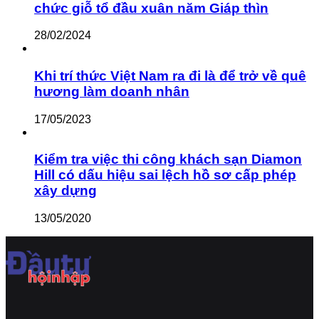
chức giỗ tổ đầu xuân năm Giáp thìn
28/02/2024
Khi trí thức Việt Nam ra đi là để trở về quê
hương làm doanh nhân
17/05/2023
Kiểm tra việc thi công khách sạn Diamon
Hill có dấu hiệu sai lệch hồ sơ cấp phép
xây dựng
13/05/2020