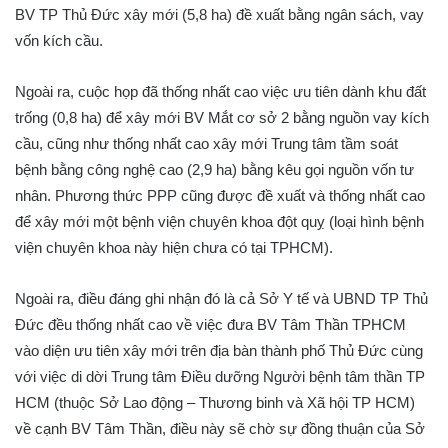
BV TP Thủ Đức xây mới (5,8 ha) đề xuất bằng ngân sách, vay
vốn kích cầu.
Ngoài ra, cuộc họp đã thống nhất cao việc ưu tiên dành khu đất
trống (0,8 ha) để xây mới BV Mắt cơ sở 2 bằng nguồn vay kích
cầu, cũng như thống nhất cao xây mới Trung tâm tầm soát
bệnh bằng công nghệ cao (2,9 ha) bằng kêu gọi nguồn vốn tư
nhân. Phương thức PPP cũng được đề xuất và thống nhất cao
để xây mới một bệnh viện chuyên khoa đột quỵ (loại hình bệnh
viện chuyên khoa này hiện chưa có tại TPHCM).
Ngoài ra, điều đáng ghi nhận đó là cả Sở Y tế và UBND TP Thủ
Đức đều thống nhất cao về việc đưa BV Tâm Thần TPHCM
vào diện ưu tiên xây mới trên địa bàn thành phố Thủ Đức cùng
với việc di dời Trung tâm Điều dưỡng Người bệnh tâm thần TP
HCM (thuộc Sở Lao động – Thương binh và Xã hội TP HCM)
về cạnh BV Tâm Thần, điều này sẽ chờ sự đồng thuận của Sở