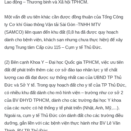
Lao động – Thương binh và Xã hội TPHCM.
Một vấn đề ưu tiên khác cần được đồng thuận của Tổng Công
ty Cơ khí Giao thông Vận tải Sài Gòn -TNHH MTV
(SAMCO)
liên quan đến khu đất (0,8 ha đã được quy hoạch
dành cho bệnh viện, khách sạn nhưng chưa thực hiện) để xây
dựng Trung tâm Cấp cứu 115 – Cụm y tế Thủ Đức.
(2) Bên cạnh Khoa Y – Đại học Quốc gia TPHCM, việc ưu tiên
đất để phát triển thêm các cơ sở đào tạo nhân lực y tế chất
lượng cao đã đạt được sự thống nhất cao của UBND TP Thủ
Đức và Sở Y tế. Trong quy hoạch đất cho y tế của TP Thủ Đức,
có nhiều khu đất dành cho mô hình viện – trường như cơ sở 2
của BV ĐHYD TPHCM, dành cho các trường đại học Y khoa
của các nước có hệ thống y tế phát triển (Nhật, Anh, Mỹ,…).
Ngoài ra, cụm y tế Thủ Đức còn dành đất cho các trường điều
dưỡng, gắn liền với các bệnh viện thực hành như BV Lê Văn
Thịnh, BV TP Thủ Đức,…