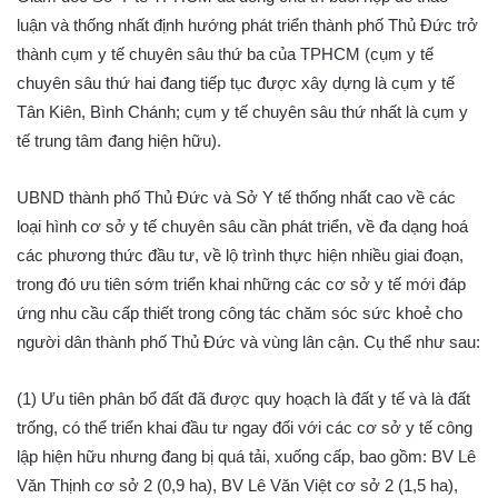
luận và thống nhất định hướng phát triển thành phố Thủ Đức trở
thành cụm y tế chuyên sâu thứ ba của TPHCM (cụm y tế
chuyên sâu thứ hai đang tiếp tục được xây dựng là cụm y tế
Tân Kiên, Bình Chánh; cụm y tế chuyên sâu thứ nhất là cụm y
tế trung tâm đang hiện hữu).
UBND thành phố Thủ Đức và Sở Y tế thống nhất cao về các
loại hình cơ sở y tế chuyên sâu cần phát triển, về đa dạng hoá
các phương thức đầu tư, về lộ trình thực hiện nhiều giai đoạn,
trong đó ưu tiên sớm triển khai những các cơ sở y tế mới đáp
ứng nhu cầu cấp thiết trong công tác chăm sóc sức khoẻ cho
người dân thành phố Thủ Đức và vùng lân cận. Cụ thể như sau:
(1) Ưu tiên phân bổ đất đã được quy hoạch là đất y tế và là đất
trống, có thể triển khai đầu tư ngay đối với các cơ sở y tế công
lập hiện hữu nhưng đang bị quá tải, xuống cấp, bao gồm: BV Lê
Văn Thịnh cơ sở 2 (0,9 ha), BV Lê Văn Việt cơ sở 2 (1,5 ha),