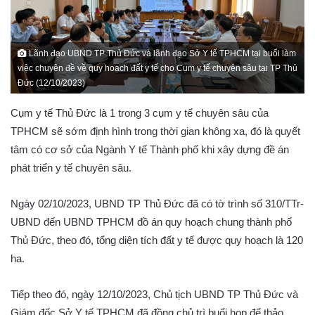
Lãnh đạo UBND TP Thủ Đức và lãnh đạo Sở Y tế TPHCM tại buổi làm
việc chuyên đề về quy hoạch đất y tế cho Cụm y tế chuyên sâu tại TP Thủ
Đức (12/10/2023)
Cụm y tế Thủ Đức là 1 trong 3 cụm y tế chuyên sâu của
TPHCM sẽ sớm định hình trong thời gian không xa, đó là quyết
tâm có cơ sở của Ngành Y tế Thành phố khi xây dựng đề án
phát triển y tế chuyên sâu.
Ngày 02/10/2023, UBND TP Thủ Đức đã có tờ trình số 310/TTr-
UBND đến UBND TPHCM đồ án quy hoạch chung thành phố
Thủ Đức, theo đó, tổng diện tích đất y tế được quy hoạch là 120
ha.
Tiếp theo đó, ngày 12/10/2023, Chủ tịch UBND TP Thủ Đức và
Giám đốc Sở Y tế TPHCM đã đồng chủ trì buổi họp để thảo