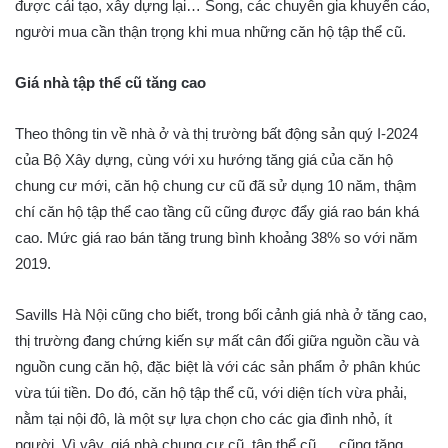
được cải tạo, xây dựng lại… Song, các chuyên gia khuyến cáo,
người mua cần thận trọng khi mua những căn hộ tập thể cũ.
Giá nhà tập thể cũ tăng cao
Theo thông tin về nhà ở và thị trường bất động sản quý I-2024
của Bộ Xây dựng, cùng với xu hướng tăng giá của căn hộ
chung cư mới, căn hộ chung cư cũ đã sử dụng 10 năm, thậm
chí căn hộ tập thể cao tầng cũ cũng được đẩy giá rao bán khá
cao. Mức giá rao bán tăng trung bình khoảng 38% so với năm
2019.
Savills Hà Nội cũng cho biết, trong bối cảnh giá nhà ở tăng cao,
thị trường đang chứng kiến sự mất cân đối giữa nguồn cầu và
nguồn cung căn hộ, đặc biệt là với các sản phẩm ở phân khúc
vừa túi tiền. Do đó, căn hộ tập thể cũ, với diện tích vừa phải,
nằm tại nội đô, là một sự lựa chọn cho các gia đình nhỏ, ít
người. Vì vậy, giá nhà chung cư cũ, tập thể cũ,… cũng tăng