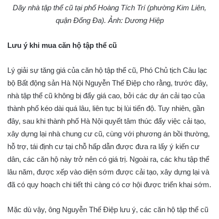
Dãy nhà tập thể cũ tại phố Hoàng Tích Trí (phường Kim Liên,
quận Đống Đa).
Ảnh: Dương Hiệp
Lưu ý khi mua căn hộ tập thể cũ
Lý giải sự tăng giá của căn hộ tập thể cũ, Phó Chủ tịch Câu lạc
bộ Bất động sản Hà Nội Nguyễn Thế Điệp cho rằng, trước đây,
nhà tập thể cũ không bị đẩy giá cao, bởi các dự án cải tạo của
thành phố kéo dài quá lâu, liên tục bị lùi tiến độ. Tuy nhiên, gần
đây, sau khi thành phố Hà Nội quyết tâm thúc đẩy việc cải tạo,
xây dựng lại nhà chung cư cũ, cùng với phương án bồi thường,
hỗ trợ, tái định cư tại chỗ hấp dẫn được đưa ra lấy ý kiến cư
dân, các căn hộ này trở nên có giá trị. Ngoài ra, các khu tập thể
lâu năm, được xếp vào diện sớm được cải tạo, xây dựng lại và
đã có quy hoạch chi tiết thì càng có cơ hội được triển khai sớm.
Mặc dù vậy, ông Nguyễn Thế Điệp lưu ý, các căn hộ tập thể cũ