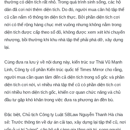
thường có diện tích rất nhỏ. Trong quá trình sinh sống, các hộ
dân đã cơi nới thêm diện tích. Do đó, người mua căn hộ tập thể
cũ cần nắm rõ thông tin diện tích thực. Bởi phần diện tích cơi
nới có thể rộng hàng chục mét vuông nhưng không nằm trong
diện tích được cấp theo sổ đỏ, không được xem xét khi chuyển
nhượng, bồi thường khi khu nhà tập thể phải phá dỡ, xây dựng
lại.
Cùng đưa ra lưu ý về nội dung này, kiến trúc sư Thái Vũ Mạnh
Linh, Công ty cổ phần Kiến trúc quốc tế Times Mirror cho rằng,
người mua cần quan tâm đến cả diện tích trong sổ gốc và phần
diện tích cơi nới, vì nhiều nhà tập thể cũ có phần diện tích cơi
nới nhiều hơn diện tích gốc, khiến cơ quan chức năng và chủ
đầu tư gặp khó khăn trong việc đưa ra phương án đền bù.
Đặc biệt, Chủ tịch Công ty Luật SBLaw Nguyễn Thanh Hà chia
sẻ: Trước thông tin về dự án cải tạo, xây dựng lại tập thể cũ, nơi
vốn ở vị trí “vàng”, căn hộ sẽ càng gia tăng giá trị, song người