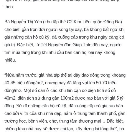
theo.
Bà Nguyễn Thị Yến (khu tập thể C2 Kim Liên, quận Đống Đa)
cho biết, gần trọn đời người sống tại đây, bà không bất ngờ khi
giá những căn hộ cũ kỹ, đã xuống cấp trong khu ngày càng có
giá trị. Đặc biệt, từ Tết Nguyên đán Giáp Thìn đến nay, người
tìm mua tăng trong khi nhu cầu bán căn hộ loại này không
nhiều.
“Nửa năm trước, giá nhà tập thể tại đây dao động trong khoảng
40-45 triệu đồng/m2, nhưng nay đã tăng vọt lên 50-70 triệu
đồng/m2. Một số căn ở các khu lân cận có diện tích sổ đỏ
40m2, diện tích sử dụng gần 100m2 được rao bán với giá 5 tỷ
đồng. Sở dĩ những căn hộ cũ kỹ, đã xuống cấp có giá rao bán
cao bởi vị trí của khu nhà đẹp, nằm ở trung tâm thành phố, gần
trường học, bệnh viện, chợ, trung tâm thương mại… Đặc biệt,
những khu nhà này sẽ được cải tạo, xây dựng lại tổng thể”, bà