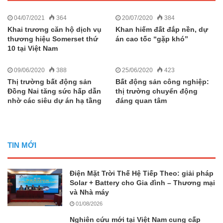
04/07/2021
364
20/07/2020
384
Khai trương căn hộ dịch vụ
Khan hiếm đất đắp nền, dự
thương hiệu Somerset thứ
án cao tốc “gặp khó”
10 tại Việt Nam
09/06/2020
388
25/06/2020
423
Thị trường bất động sản
Bất động sản công nghiệp:
Đồng Nai tăng sức hấp dẫn
thị trường chuyển động
nhờ các siêu dự án hạ tầng
đáng quan tâm
TIN MỚI
Điện Mặt Trời Thế Hệ Tiếp Theo: giải pháp
Solar + Battery cho Gia đình – Thương mại
và Nhà máy
01/08/2026
Nghiên cứu mới tại Việt Nam cung cấp