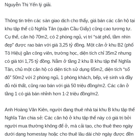
Nguyễn Thị Yến lý giải.
Thông tin trên các sàn giao dịch cho thấy, giá bán các căn hộ tại
khu tập thể cũ Nghĩa Tân (quận Cầu Giấy) cũng cao tương tự.
Cụ thể, căn hộ 70m2, có 2 phòng ngủ, vị trí “sát phố, tầm nhìn
đẹp” được rao bán với giá 3,25 tỷ đồng. Một căn ở khu B2 (phố
Tô Hiệu) gần công viên, trường học, diện tích chỉ 35m2 nhưng
có giá tới 1,75 tỷ đồng. Nằm ở tầng 2 khu B khu tập thể Nghĩa
Tân, chủ một căn hộ có diện tích sử dụng 65m2, diện tích “sổ
đỏ” 50m2 với 2 phòng ngủ, 1 phòng khách, bếp, vệ sinh và đầy
đủ nội thất, cũng rao bán với giá 50 triệu đồng/m2. Các căn ở
tầng 1 có giá bán nhỉnh hơn 1-2 triệu đồng/m2.
Anh Hoàng Văn Kiên, người đang thuê nhà tại khu B khu tập thể
Nghĩa Tân chia sẻ: Các căn hộ ở khu tập thể này có giá trị bởi
người mua thường không để ở, mà cải tạo, cho thuê theo ngày
dưới dạng homestay hoặc cho thuê lâu dài chờ ngày được đền