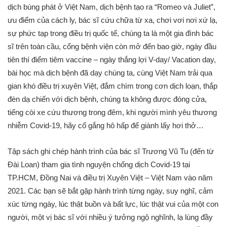
dịch bùng phát ở Việt Nam, dịch bệnh tạo ra “Romeo và Juliet”,
ưu điểm của cách ly, bác sĩ cứu chữa từ xa, chơi vơi nơi xứ lạ,
sự phức tạp trong điều trị quốc tế, chúng ta là một gia đình bác
sĩ trên toàn cầu, cổng bệnh viện còn mở đến bao giờ, ngày đầu
tiên thí điểm tiêm vaccine – ngày thắng lợi V-day/ Vacation day,
bài học mà dịch bệnh đã dạy chúng ta, cùng Việt Nam trải qua
gian khó điều trị xuyên Việt, đắm chìm trong cơn dịch loạn, thắp
đèn dạ chiến với dịch bệnh, chúng ta không được đóng cửa,
tiếng còi xe cứu thương trong đêm, khi người mình yêu thương
nhiễm Covid-19, hãy cố gắng hô hấp để giành lấy hơi thở…
Tập sách ghi chép hành trình của bác sĩ Trương Vũ Tu (đến từ
Đài Loan) tham gia tình nguyện chống dịch Covid-19 tại
TP.HCM, Đồng Nai và điều trị Xuyên Việt – Việt Nam vào năm
2021. Các bạn sẽ bắt gặp hành trình từng ngày, suy nghĩ, cảm
xúc từng ngày, lúc thật buồn và bất lực, lúc thật vui của một con
người, một vị bác sĩ với nhiều ý tưởng ngộ nghĩnh, lạ lùng đầy