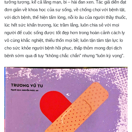
tưởng tượng, kể cả lãng mạn, bi – hài đan xen. Tác giả diễn đạt
đơn giản về khoa học của sự sống, về chống chọi với bệnh tật,
với dịch bệnh, thể hiện tấm lòng, nỗi lo âu của người thầy thuốc,
lúc hết sức khẩn trương, lúc trầm lắng, luôn chia sẻ với mọi
người để cuộc sống được tốt đẹp hơn trong hoàn cảnh cách ly
vô cùng khắc nghiệt, thiếu thốn mọi bề; luôn tận tâm tận lực lo
cho sức khỏe người bệnh hồi phục, thấp thỏm mong đợi dịch
bệnh sớm qua đi tuy “không chắc chắn” nhưng “luôn kỳ vọng”.