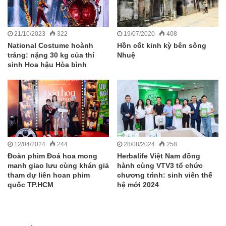
21/10/2023
322
19/07/2020
408
National Costume hoành
Hồn cốt kinh kỳ bên sông
tráng: nặng 30 kg của thí
Nhuệ
sinh Hoa hậu Hòa bình
12/04/2024
244
28/08/2024
258
Đoàn phim Đoá hoa mong
Herbalife Việt Nam đồng
manh giao lưu cùng khán giả
hành cùng VTV3 tổ chức
tham dự liên hoan phim
chương trình: sinh viên thế
quốc TP.HCM
hệ mới 2024