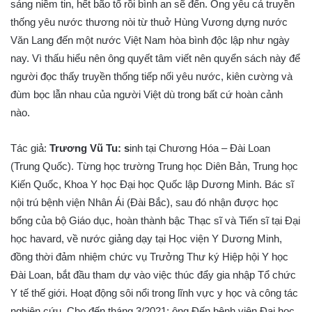
sáng niềm tin, hết bão tố rồi bình an sẽ đến. Ông yêu cả truyền
thống yêu nước thương nòi từ thuở Hùng Vương dựng nước
Văn Lang đến một nước Việt Nam hòa bình độc lập như ngày
nay. Vì thấu hiểu nên ông quyết tâm viết nên quyển sách này để
người đọc thấy truyền thống tiếp nối yêu nước, kiên cường và
đùm bọc lẫn nhau của người Việt dù trong bất cứ hoàn cảnh
nào.
Tác giả:
Trương Vũ Tu: s
inh tại Chương Hóa – Đài Loan
(Trung Quốc). Từng học trường Trung học Diên Bản, Trung học
Kiến Quốc, Khoa Y học Đại học Quốc lập Dương Minh. Bác sĩ
nội trú bệnh viện Nhân Ái (Đài Bắc), sau đó nhận được học
bổng của bộ Giáo dục, hoàn thành bậc Thạc sĩ và Tiến sĩ tại Đại
học havard, về nước giảng dạy tại Học viện Y Dương Minh,
đồng thời đảm nhiệm chức vụ Trưởng Thư ký Hiệp hội Y học
Đài Loan, bắt đầu tham dự vào việc thúc đẩy gia nhập Tổ chức
Y tế thế giới. Hoạt động sôi nổi trong lĩnh vực y học và công tác
nghiên cứu. Cho đến tháng 3/2021: ông Đến bệnh viện Đại học