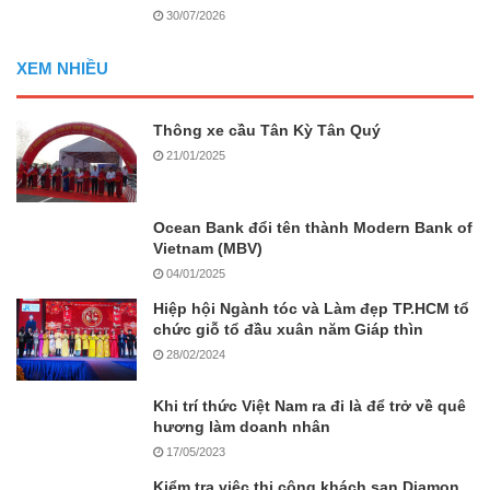
30/07/2026
XEM NHIỀU
Thông xe cầu Tân Kỳ Tân Quý
21/01/2025
Ocean Bank đổi tên thành Modern Bank of
Vietnam (MBV)
04/01/2025
Hiệp hội Ngành tóc và Làm đẹp TP.HCM tổ
chức giỗ tổ đầu xuân năm Giáp thìn
28/02/2024
Khi trí thức Việt Nam ra đi là để trở về quê
hương làm doanh nhân
17/05/2023
Kiểm tra việc thi công khách sạn Diamon