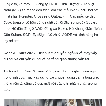
tùng ô tô, xe máy…. Công ty TNHH Hình Tượng Ô Tô Việt
Nam (MIV) sẽ mang đến triển lăm các mẫu xe Subaru nổi bật
nhất như: Forester, Crosstrek, Outback,… Các mẫu xe đều
được trang bị bộ bốn công nghệ cốt lõi đặc trưng của Subaru
như: Hệ dẫn động SAWD, động cơ Boxer, Hệ Khung Gầm Toàn
Cầu Subaru SGP; EyeSight 4.0 và X-MODE với tính năng hỗ
trợ đổ đèo.
Cons & Trans 2025 – Triển lãm chuyên ngành về máy xây
dựng, xe chuyên dụng và hạ tầng giao thông vận tải
Tại triển lãm Cons & Trans 2025, các doanh nghiệp đầu ngành
trong lĩnh vực máy xây dựng, xe chuyên dụng và hạ tầng giao
thông vận tải cũng sẽ góp mặt với các sản phẩm chất lượng
cao.