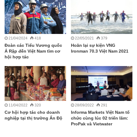
21/04/2024
418
22/05/2021
379
Đoàn các Tiểu Vương quốc
Hoãn lại sự kiện VNG
Ả Rập đến Việt Nam tìm cơ
Ironman 70.3 Việt Nam 2021
hội hợp tác
11/04/2022
320
28/09/2022
291
Cơ hội hợp tác cho doanh
Informa Markets Việt Nam tổ
nghiệp tại thị trường Ấn Độ
chức cùng lúc 02 triển lãm:
ProPak và Vietwater