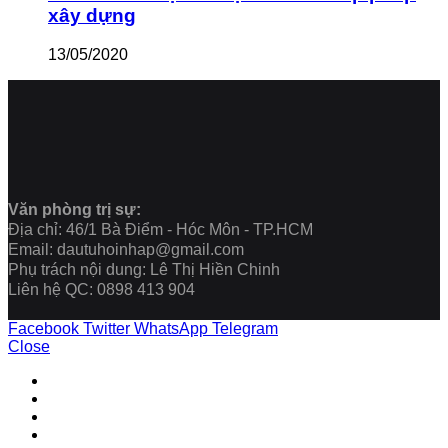
xây dựng
13/05/2020
Văn phòng trị sự:
Địa chỉ: 46/1 Bà Điểm - Hóc Môn - TP.HCM
Email: dautuhoinhap@gmail.com
Phụ trách nội dung: Lê Thị Hiền Chinh
Liên hệ QC: 0898 413 904
Facebook
Twitter
WhatsApp
Telegram
Close