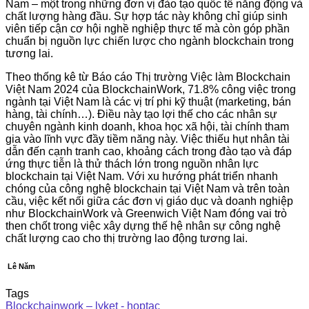
Nam – một trong những đơn vị đào tạo quốc tế năng động và
chất lượng hàng đầu. Sự hợp tác này không chỉ giúp sinh
viên tiếp cận cơ hội nghề nghiệp thực tế mà còn góp phần
chuẩn bị nguồn lực chiến lược cho ngành blockchain trong
tương lai.
Theo thống kê từ Báo cáo Thị trường Việc làm Blockchain
Việt Nam 2024 của BlockchainWork, 71.8% công việc trong
ngành tại Việt Nam là các vị trí phi kỹ thuật (marketing, bán
hàng, tài chính…). Điều này tạo lợi thế cho các nhân sự
chuyên ngành kinh doanh, khoa học xã hội, tài chính tham
gia vào lĩnh vực đầy tiềm năng này. Việc thiếu hụt nhân tài
dẫn đến cạnh tranh cao, khoảng cách trong đào tạo và đáp
ứng thực tiễn là thử thách lớn trong nguồn nhân lực
blockchain tại Việt Nam. Với xu hướng phát triển nhanh
chóng của công nghệ blockchain tại Việt Nam và trên toàn
cầu, việc kết nối giữa các đơn vị giáo dục và doanh nghiệp
như BlockchainWork và Greenwich Việt Nam đóng vai trò
then chốt trong việc xây dựng thế hệ nhân sự công nghệ
chất lượng cao cho thị trường lao động tương lai.
Lê Năm
Tags
Blockchainwork – lyket - hoptac