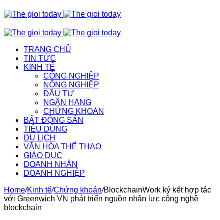
TRANG CHỦ
TIN TỨC
KINH TẾ
CÔNG NGHIỆP
NÔNG NGHIỆP
ĐẦU TƯ
NGÂN HÀNG
CHỨNG KHOÁN
BẤT ĐỘNG SẢN
TIÊU DÙNG
DU LỊCH
VĂN HÓA THỂ THAO
GIÁO DỤC
DOANH NHÂN
DOANH NGHIỆP
Home
/
Kinh tế
/
Chứng khoán
/
BlockchainWork ký kết hợp tác
với Greenwich VN phát triển nguồn nhân lực công nghệ
blockchain