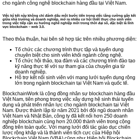
cho ngành công nghệ blockchain hàng đầu tại Việt Nam.
Việc ký kết này không chỉ đánh dấu một bước tiến trong việc tăng cường gắn kết
giữa nhà trường và doanh nghiệp, mở ra nhiều cơ hội thiết thực cho sinh viên
trong việc tiếp cận xu hướng nghề nghiệp mới trong thời đại số, đặc biệt là lĩnh
vực blockchain – web 3.0.
Theo thỏa thuận, hai bên sẽ hợp tác trên nhiều phương diện:
Tổ chức các chương trình thực tập và tuyển dụng
chuyên biệt cho sinh viên khối ngành công nghệ.
Tổ chức hội thảo, tọa đàm và các chương trình đào tạo
kỹ năng thực tế với sự tham gia của chuyên gia từ
doanh nghiệp.
Hỗ trợ kết nối sinh viên với mạng lưới tuyển dụng rộng
lớn trong ngành blockchain tại Việt Nam và quốc tế.
BlockchainWork là cộng đồng nhân sự blockchain hàng đầu
Việt Nam, tiên phong trong việc xây dựng hệ sinh thái tuyển
dụng và phát triển nhân lực cho ngành blockchain tại Việt
Nam. Được thành lập từ năm 2021 bởi đội ngũ doanh nhân
Việt Nam và Nhật Bản, công ty đã kết nối hơn 250 doanh
nghiệp blockchain cùng hơn 20.000 thành viên trong cộng
đồng trên toàn quốc. Với mạng lưới đối tác giáo dục chiến
lược rộng khắp và là thành viên tích cực của Hiệp hội
Blockchain Việt Nam (VBA) cũng như Hiệp hội Blockchain