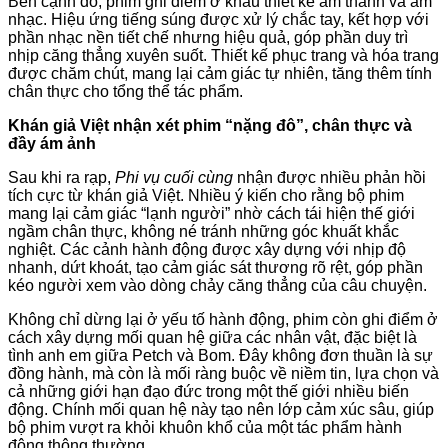
Bên cạnh đó, phim ghi điểm ở khâu thiết kế âm thanh và âm
nhạc. Hiệu ứng tiếng súng được xử lý chắc tay, kết hợp với
phần nhạc nền tiết chế nhưng hiệu quả, góp phần duy trì
nhịp căng thẳng xuyên suốt. Thiết kế phục trang và hóa trang
được chăm chút, mang lại cảm giác tự nhiên, tăng thêm tính
chân thực cho tổng thể tác phẩm.
Khán giả Việt nhận xét phim “nặng đô”, chân thực và
đầy ám ảnh
Sau khi ra rạp,
Phi vụ cuối cùng
nhận được nhiều phản hồi
tích cực từ khán giả Việt. Nhiều ý kiến cho rằng bộ phim
mang lại cảm giác “lạnh người” nhờ cách tái hiện thế giới
ngầm chân thực, không né tránh những góc khuất khắc
nghiệt. Các cảnh hành động được xây dựng với nhịp độ
nhanh, dứt khoát, tạo cảm giác sát thương rõ rệt, góp phần
kéo người xem vào dòng chảy căng thẳng của câu chuyện.
Không chỉ dừng lại ở yếu tố hành động, phim còn ghi điểm ở
cách xây dựng mối quan hệ giữa các nhân vật, đặc biệt là
tình anh em giữa Petch và Bom. Đây không đơn thuần là sự
đồng hành, mà còn là mối ràng buộc về niềm tin, lựa chọn và
cả những giới hạn đạo đức trong một thế giới nhiều biến
động. Chính mối quan hệ này tạo nên lớp cảm xúc sâu, giúp
bộ phim vượt ra khỏi khuôn khổ của một tác phẩm hành
động thông thường.