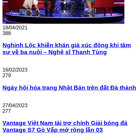
18/04/2021
388
Nghinh Lộc khiến khán giả xúc động khi tâm
sự về ba nuôi – Nghệ sĩ Thanh Tùng
16/02/2023
279
Ngày hội hóa trang Nhật Bản trên đất Đà thành
27/04/2023
277
Vantage Việt Nam tài trợ chính Giải bóng đá
Vantage S7 Gò Vấp mở rộng lần 03