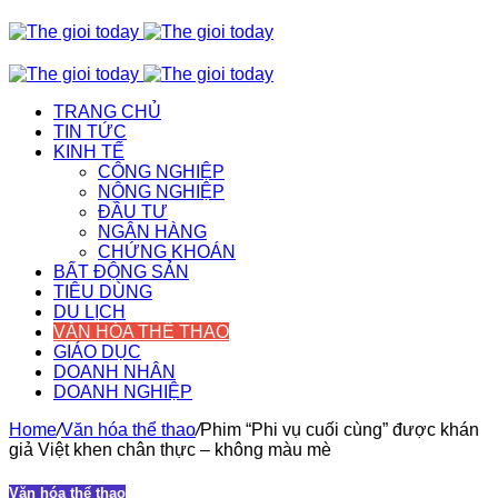
TRANG CHỦ
TIN TỨC
KINH TẾ
CÔNG NGHIỆP
NÔNG NGHIỆP
ĐẦU TƯ
NGÂN HÀNG
CHỨNG KHOÁN
BẤT ĐỘNG SẢN
TIÊU DÙNG
DU LỊCH
VĂN HÓA THỂ THAO
GIÁO DỤC
DOANH NHÂN
DOANH NGHIỆP
Home
/
Văn hóa thể thao
/
Phim “Phi vụ cuối cùng” được khán
giả Việt khen chân thực – không màu mè
Văn hóa thể thao