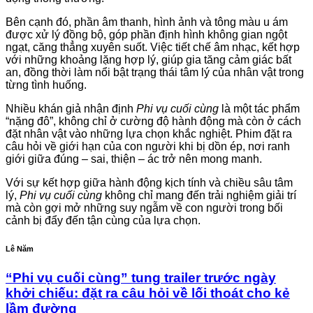
Bên cạnh đó, phần âm thanh, hình ảnh và tông màu u ám
được xử lý đồng bộ, góp phần định hình không gian ngột
ngạt, căng thẳng xuyên suốt. Việc tiết chế âm nhạc, kết hợp
với những khoảng lặng hợp lý, giúp gia tăng cảm giác bất
an, đồng thời làm nổi bật trạng thái tâm lý của nhân vật trong
từng tình huống.
Nhiều khán giả nhận định
Phi vụ cuối cùng
là một tác phẩm
“nặng đô”, không chỉ ở cường độ hành động mà còn ở cách
đặt nhân vật vào những lựa chọn khắc nghiệt. Phim đặt ra
câu hỏi về giới hạn của con người khi bị dồn ép, nơi ranh
giới giữa đúng – sai, thiện – ác trở nên mong manh.
Với sự kết hợp giữa hành động kịch tính và chiều sâu tâm
lý,
Phi vụ cuối cùng
không chỉ mang đến trải nghiệm giải trí
mà còn gợi mở những suy ngẫm về con người trong bối
cảnh bị đẩy đến tận cùng của lựa chọn.
Lê Năm
“Phi vụ cuối cùng” tung trailer trước ngày
khởi chiếu: đặt ra câu hỏi về lối thoát cho kẻ
lầm đường