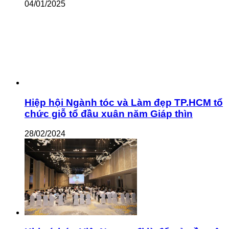
04/01/2025
Hiệp hội Ngành tóc và Làm đẹp TP.HCM tổ
chức giỗ tổ đầu xuân năm Giáp thìn
28/02/2024