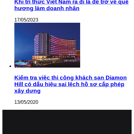
Khi trí thức Việt Nam ra đi là để trở về quê
hương làm doanh nhân
17/05/2023
Kiểm tra việc thi công khách sạn Diamon
Hill có dấu hiệu sai lệch hồ sơ cấp phép
xây dựng
13/05/2020