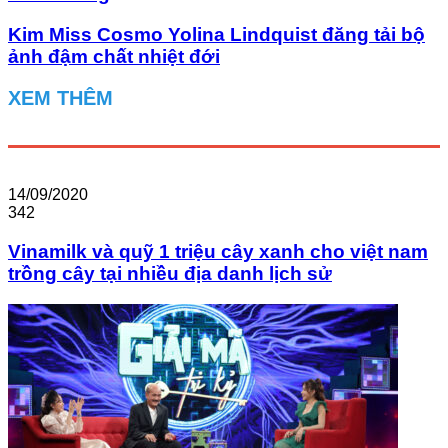
Kim Miss Cosmo Yolina Lindquist đăng tải bộ
ảnh đậm chất nhiệt đới
XEM THÊM
14/09/2020
342
Vinamilk và quỹ 1 triệu cây xanh cho việt nam
trồng cây tại nhiều địa danh lịch sử