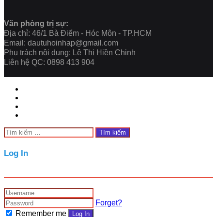
Văn phòng trị sự:
Địa chỉ: 46/1 Bà Điểm - Hóc Môn - TP.HCM
Email: dautuhoinhap@gmail.com
Phụ trách nội dung: Lê Thị Hiền Chinh
Liên hệ QC: 0898 413 904
Facebook
Twitter
WhatsApp
Telegram
Close
Tìm
kiếm
cho:
Close
Log In
Forget?
Remember me
Log In