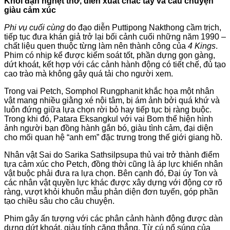
Khói đạn nghẹt thở, diễn xuất chắc tay và câu chuyện
giàu cảm xúc
Phi vụ cuối cùng
do đạo diễn Puttipong Nakthong cầm trịch,
tiếp tục đưa khán giả trở lại bối cảnh cuối những năm 1990 –
chất liệu quen thuộc từng làm nên thành công của
4 Kings
.
Phim có nhịp kể được kiểm soát tốt, phần dựng gọn gàng,
dứt khoát, kết hợp với các cảnh hành động có tiết chế, đủ tạo
cao trào mà không gây quá tải cho người xem.
Trong vai Petch, Somphol Rungphanit khắc họa một nhân
vật mang nhiều giằng xé nội tâm, bị ám ảnh bởi quá khứ và
luôn đứng giữa lựa chọn rời bỏ hay tiếp tục bị ràng buộc.
Trong khi đó, Patara Eksangkul với vai Bom thể hiện hình
ảnh người bạn đồng hành gắn bó, giàu tình cảm, đại diện
cho mối quan hệ “anh em” đặc trưng trong thế giới giang hồ.
Nhân vật Sai do Sarika Sathsilpsupa thủ vai trở thành điểm
tựa cảm xúc cho Petch, đồng thời cũng là áp lực khiến nhân
vật buộc phải đưa ra lựa chọn. Bên cạnh đó, Đại úy Ton và
các nhân vật quyền lực khác được xây dựng với động cơ rõ
ràng, vượt khỏi khuôn mẫu phản diện đơn tuyến, góp phần
tạo chiều sâu cho câu chuyện.
Phim gây ấn tượng với các phân cảnh hành động được dàn
dựng dứt khoát, giàu tính căng thẳng. Từ cú nổ súng của