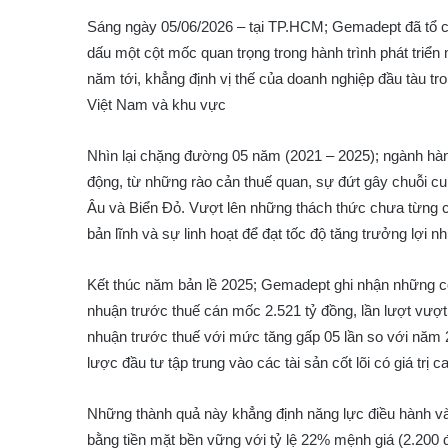
Sáng ngày 05/06/2026 – tại TP.HCM; Gemadept đã tổ
dấu một cột mốc quan trọng trong hành trình phát triển
năm tới, khẳng định vị thế của doanh nghiệp đầu tàu tr
Việt Nam và khu vực
Nhìn lại chặng đường 05 năm (2021 – 2025); ngành hàng 
động, từ những rào cản thuế quan, sự đứt gây chuỗi cun
Âu và Biển Đỏ. Vượt lên những thách thức chưa từng c
bản lĩnh và sự linh hoạt để đạt tốc độ tăng trưởng lợ
Kết thúc năm bản lề 2025; Gemadept ghi nhận những cột
nhuận trước thuế cán mốc 2.521 tỷ đồng, lần lượt vượ
nhuận trước thuế với mức tăng gấp 05 lần so với năm 
lược đầu tư tập trung vào các tài sản cốt lõi có giá trị c
Những thành quả này khẳng định năng lực điều hành v
bằng tiền mặt bền vững với tỷ lệ 22% mệnh giá (2.200 đồ