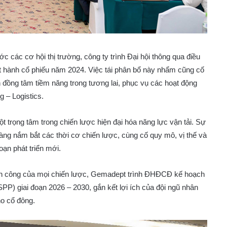
c các cơ hội thị trường, công ty trình Đại hội thông qua điều
t hành cổ phiếu năm 2024. Việc tái phân bổ này nhẩm cũng cố
h đồng tâm tiềm năng trong tương lai, phục vụ các hoạt động
 – Logistics.
ột trọng tâm trong chiến lược hiện đại hóa năng lực vận tải. Sự
sàng nắm bắt các thời cơ chiến lược, cùng cố quy mô, vị thế và
oạn phát triển mới.
hành công của mọi chiến lược, Gemadept trình ĐHĐCĐ kế hoạch
SPP) giai đoạn 2026 – 2030, gắn kết lợi ích của đội ngũ nhân
ho cổ đông.