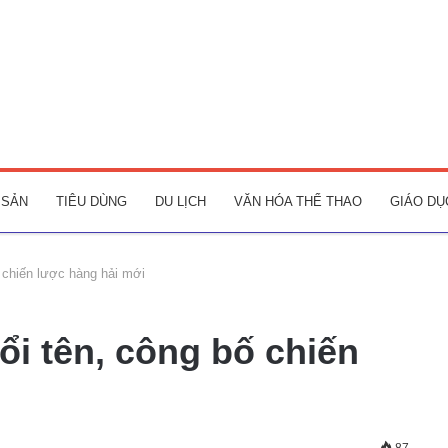
 SẢN
TIÊU DÙNG
DU LỊCH
VĂN HÓA THỂ THAO
GIÁO DỤ
chiến lược hàng hải mới
 tên, công bố chiến