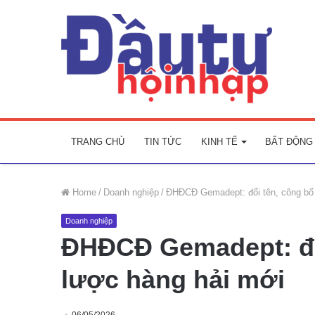
TRANG CHỦ
TIN TỨC
KINH TẾ
BẤT ĐỘNG
Home
/
Doanh nghiệp
/
ĐHĐCĐ Gemadept: đổi tên, công bố 
Doanh nghiệp
ĐHĐCĐ Gemadept: đổi
lược hàng hải mới