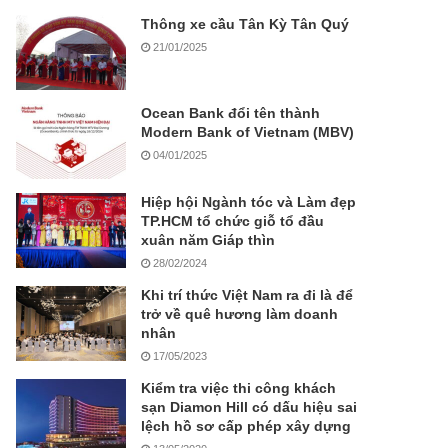
Thông xe cầu Tân Kỳ Tân Quý
21/01/2025
Ocean Bank đổi tên thành
Modern Bank of Vietnam (MBV)
04/01/2025
Hiệp hội Ngành tóc và Làm đẹp
TP.HCM tổ chức giỗ tổ đầu
xuân năm Giáp thìn
28/02/2024
Khi trí thức Việt Nam ra đi là để
trở về quê hương làm doanh
nhân
17/05/2023
Kiểm tra việc thi công khách
sạn Diamon Hill có dấu hiệu sai
lệch hồ sơ cấp phép xây dựng