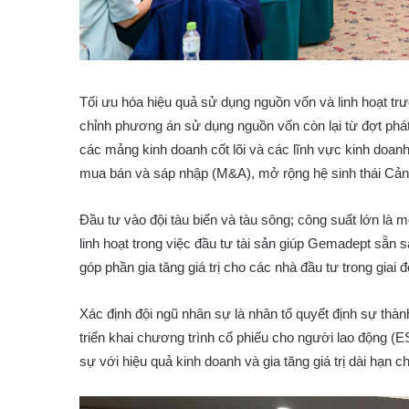
Tối ưu hóa hiệu quả sử dụng nguồn vốn và linh hoạt trướ
chỉnh phương án sử dụng nguồn vốn còn lại từ đợt phá
các mảng kinh doanh cốt lõi và các lĩnh vực kinh doan
mua bán và sáp nhập (M&A), mở rộng hệ sinh thái Cảng
Đầu tư vào đội tàu biển và tàu sông; công suất lớn là m
linh hoạt trong việc đầu tư tài sản giúp Gemadept sẵn 
góp phần gia tăng giá trị cho các nhà đầu tư trong giai đ
Xác định đội ngũ nhân sự là nhân tố quyết định sự t
triển khai chương trình cổ phiếu cho người lao động (E
sự với hiệu quả kinh doanh và gia tăng giá trị dài hạn c