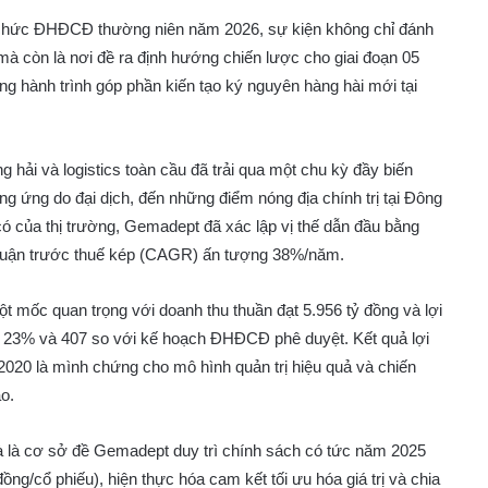
 chức ĐHĐCĐ thường niên năm 2026, sự kiện không chỉ đánh
 mà còn là nơi đề ra định hướng chiến lược cho giai đoạn 05
ong hành trình góp phần kiến tạo ký nguyên hàng hài mới tại
hải và logistics toàn cầu đã trải qua một chu kỳ đầy biến
g ứng do đại dịch, đến những điểm nóng địa chính trị tại Đông
ó của thị trường, Gemadept đã xác lập vị thế dẫn đầu bằng
i nhuận trước thuế kép (CAGR) ấn tượng 38%/năm.
 mốc quan trọng với doanh thu thuần đạt 5.956 tỷ đồng và lợi
t 23% và 407 so với kế hoạch ĐHĐCĐ phê duyệt. Kết quả lợi
2020 là mình chứng cho mô hình quản trị hiệu quả và chiến
ao.
à là cơ sở đề Gemadept duy trì chính sách có tức năm 2025
ng/cổ phiếu), hiện thực hóa cam kết tối ưu hóa giá trị và chia