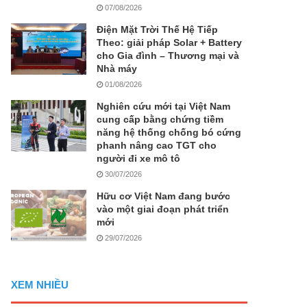
07/08/2026
Điện Mặt Trời Thế Hệ Tiếp
Theo: giải pháp Solar + Battery
cho Gia đình – Thương mại và
Nhà máy
01/08/2026
Nghiên cứu mới tại Việt Nam
cung cấp bằng chứng tiềm
năng hệ thống chống bó cứng
phanh nâng cao TGT cho
người đi xe mô tô
30/07/2026
Hữu cơ Việt Nam đang bước
vào một giai đoạn phát triển
mới
29/07/2026
XEM NHIỀU