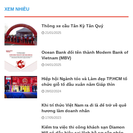
XEM NHIỀU
Thông xe cầu Tân Kỳ Tân Quý
21/01/2025
Ocean Bank đổi tên thành Modern Bank of
Vietnam (MBV)
04/01/2025
Hiệp hội Ngành tóc và Làm đẹp TP.HCM tổ
chức giỗ tổ đầu xuân năm Giáp thìn
28/02/2024
Khi trí thức Việt Nam ra đi là để trở về quê
hương làm doanh nhân
17/05/2023
Kiểm tra việc thi công khách sạn Diamon
Hill có dấu hiệu sai lệch hồ sơ cấp phép