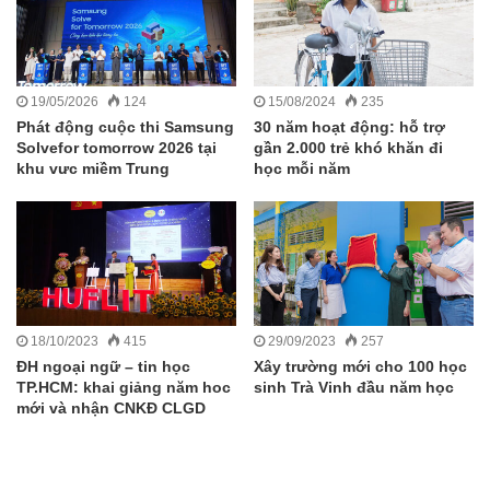
19/05/2026
124
15/08/2024
235
Phát động cuộc thi Samsung
30 năm hoạt động: hỗ trợ
Solvefor tomorrow 2026 tại
gần 2.000 trẻ khó khăn đi
khu vưc miềm Trung
học mỗi năm
18/10/2023
415
29/09/2023
257
ĐH ngoại ngữ – tin học
Xây trường mới cho 100 học
TP.HCM: khai giảng năm hoc
sinh Trà Vinh đầu năm học
mới và nhận CNKĐ CLGD