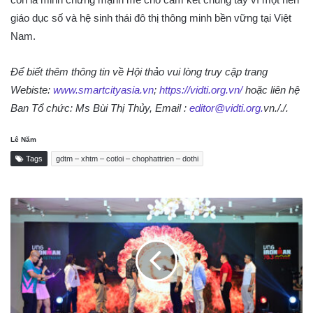
giáo dục số và hệ sinh thái đô thị thông minh bền vững tại Việt
Nam.
Để biết thêm thông tin về Hội thảo vui lòng truy cập trang
Webiste:
www.smartcityasia.vn
;
https://vidti.org.vn/
hoặc liên hệ
Ban Tổ chức: Ms Bùi Thị Thủy, Email :
editor@vidti.org.
vn././.
Lê Năm
Tags
gdtm – xhtm – cotloi – chophattrien – dothi