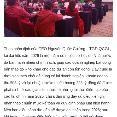
Theo nhận định của CEO Nguyễn Quốc Cường – TGĐ QCGL,
tại đại hội: năm 2026 là một năm có nhiều cơ hội, do Nhà nước
đã ban hành nhiều chính sách, giúp các doanh nghiệp bất động
sản tháo gỡ khó khăn cho các dự án còn tồn đọng. Đây cũng là
thời gian theo chốt để củng cố lại doanh nghiệp; khoản doanh
thu 903 tỷ và lợi nhuận trước thuế khoảng 223 tỷ đồng đã được
phát sinh từ các giao dịch thực tế nhưng tại thời điểm lập báo
cáo tài chính năm 2025, chưa đáp ứng đầy đủ điều kiện ghi
nhận theo chuẩn mực kế toán và quy định pháp luật hiện hành.
Nên ban điều hành dự kiến sẽ được ghi nhận trong 2026; sau
khi hoàn thành các điều kiện cần thiết, mới có thể sử dụng