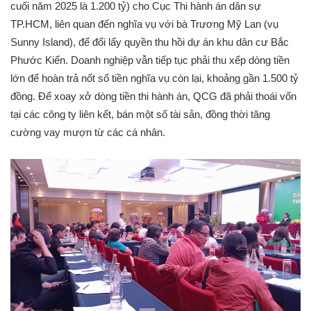
cuối năm 2025 là 1.200 tỷ) cho Cục Thi hành án dân sự
TP.HCM, liên quan đến nghĩa vụ với bà Trương Mỹ Lan (vụ
Sunny Island), để đổi lấy quyền thu hồi dự án khu dân cư Bắc
Phước Kiển. Doanh nghiệp vẫn tiếp tục phải thu xếp dòng tiền
lớn để hoàn trả nốt số tiền nghĩa vụ còn lại, khoảng gần 1.500 tỷ
đồng. Để xoay xở dòng tiền thi hành án, QCG đã phải thoái vốn
tại các công ty liên kết, bán một số tài sản, đồng thời tăng
cường vay mượn từ các cá nhân.