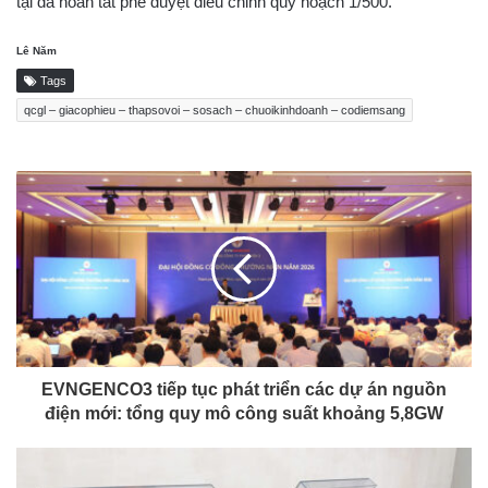
tại đã hoàn tất phê duyệt điều chỉnh quy hoạch 1/500.
Lê Năm
Tags
qcgl – giacophieu – thapsovoi – sosach – chuoikinhdoanh – codiemsang
EVNGENCO3 tiếp tục phát triển các dự án nguồn
điện mới: tổng quy mô công suất khoảng 5,8GW