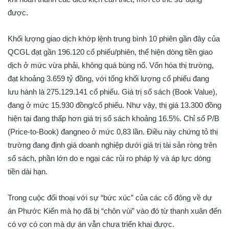
được.
Khối lượng giao dịch khớp lệnh trung bình 10 phiên gần đây của
QCGL đạt gần 196.120 cổ phiếu/phiên, thể hiện dòng tiền giao
dịch ở mức vừa phải, không quá bùng nổ. Vốn hóa thị trường,
đạt khoảng 3.659 tỷ đồng, với tổng khối lượng cổ phiếu đang
lưu hành là 275.129.141 cổ phiếu. Giá trị sổ sách (Book Value),
đang ở mức 15.930 đồng/cổ phiếu. Như vậy, thị giá 13.300 đồng
hiện tại đang thấp hơn giá trị sổ sách khoảng 16.5%. Chỉ số P/B
(Price-to-Book) đangneo ở mức 0,83 lần. Điều này chứng tỏ thị
trường đang định giá doanh nghiệp dưới giá trị tài sản ròng trên
sổ sách, phần lớn do e ngại các rủi ro pháp lý và áp lực dòng
tiền dài hạn.
Trong cuộc đối thoại với sự “bức xúc” của các cổ đông về dự
án Phước Kiển mà họ đã bị “chôn vùi” vào đó từ thanh xuân đến
có vợ có con mà dự án vẫn chưa triển khai được.