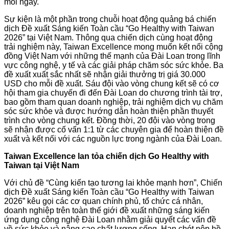
mỗi ngày.
Sự kiện là một phần trong chuỗi hoạt động quảng bá chiến
dịch Đề xuất Sáng kiến Toàn cầu “Go Healthy with Taiwan
2026” tại Việt Nam. Thông qua chiến dịch cùng hoạt động
trải nghiệm này, Taiwan Excellence mong muốn kết nối cộng
đồng Việt Nam với những thế mạnh của Đài Loan trong lĩnh
vực công nghệ, y tế và các giải pháp chăm sóc sức khỏe. Ba
đề xuất xuất sắc nhất sẽ nhận giải thưởng trị giá 30.000
USD cho mỗi đề xuất. Sáu đội vào vòng chung kết sẽ có cơ
hội tham gia chuyến đi đến Đài Loan do chương trình tài trợ,
bao gồm tham quan doanh nghiệp, trải nghiệm dịch vụ chăm
sóc sức khỏe và được hướng dẫn hoàn thiện phần thuyết
trình cho vòng chung kết. Đồng thời, 20 đội vào vòng trong
sẽ nhận được cố vấn 1:1 từ các chuyên gia để hoàn thiện đề
xuất và kết nối với các nguồn lực trong ngành của Đài Loan.
Taiwan Excellence lan tỏa chiến dịch Go Healthy with
Taiwan tại Việt Nam
Với chủ đề “Cùng kiến tạo tương lai khỏe mạnh hơn”, Chiến
dịch Đề xuất Sáng kiến Toàn cầu “Go Healthy with Taiwan
2026” kêu gọi các cơ quan chính phủ, tổ chức cá nhân,
doanh nghiệp trên toàn thế giới đề xuất những sáng kiến
ứng dụng công nghệ Đài Loan nhằm giải quyết các vấn đề
về sức khỏe và nâng cao chất lượng sống. Hạn chót nộp hồ