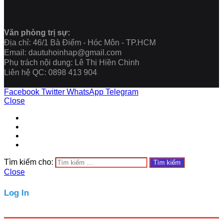
Văn phòng trị sự:
Địa chỉ: 46/1 Bà Điểm - Hóc Môn - TP.HCM
Email: dautuhoinhap@gmail.com
Phụ trách nội dung: Lê Thị Hiền Chinh
Liên hệ QC: 0898 413 904
Facebook
Twitter
WhatsApp
Telegram
Close
Tìm kiếm cho:
Close
Log In