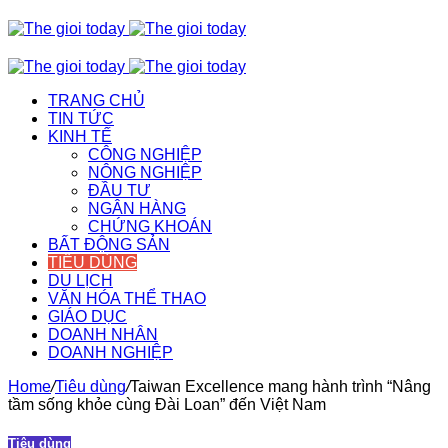
TRANG CHỦ
TIN TỨC
KINH TẾ
CÔNG NGHIỆP
NÔNG NGHIỆP
ĐẦU TƯ
NGÂN HÀNG
CHỨNG KHOÁN
BẤT ĐỘNG SẢN
TIÊU DÙNG
DU LỊCH
VĂN HÓA THỂ THAO
GIÁO DỤC
DOANH NHÂN
DOANH NGHIỆP
Home
/
Tiêu dùng
/
Taiwan Excellence mang hành trình “Nâng
tầm sống khỏe cùng Đài Loan” đến Việt Nam
Tiêu dùng