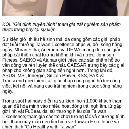
KOL “Gia đình truyền hình” tham gia trải nghiệm sản phẩm
được trưng bày tại sự kiện
Sự kiện giới thiệu hệ sinh thái đa dạng gồm các giải pháp
đạt Giải thưởng Taiwan Excellence phục vụ đời sống hằng
ngày. Mbran Filtra, Acerpure và DEMAI mang đến các giải
pháp cải thiện chất lượng không khí và nước. Johnson
Fitness, SAEKO và Atunas giới thiệu các sản phẩm hỗ trợ
vận động và rèn luyện thể chất. CAESAR trưng bày các giải
pháp cho không gian sống tiện nghi hơn. Trong khi đó,
ASUS, MSI, Innergie, Silicon Power, KSS, PAX và
Transcend giới thiệu các giải pháp công nghệ hỗ trợ công
việc, kết nối và nâng cao trải nghiệm trong cuộc sống hằng
ngày.
Trong suốt hai ngày diễn ra sự kiện, hơn 1.000 khách tham
quan đã hòa mình vào nhiều hoạt động trải nghiệm, từ gặp
gỡ linh vật FuBear, đại sứ thương hiệu của Taiwan
Excellence; tham gia các trò chơi tương tác và chương trình
bốc thăm may mắn đến tìm hiểu về Taiwan Excellence và
chiến dịch “Go Healthy with Taiwan”