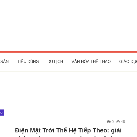
 SẢN
TIÊU DÙNG
DU LỊCH
VĂN HÓA THỂ THAO
GIÁO DỤ
ệp
0
48
Điện Mặt Trời Thế Hệ Tiếp Theo: giải