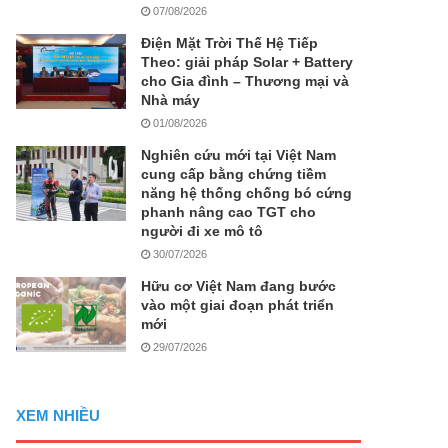
07/08/2026
Điện Mặt Trời Thế Hệ Tiếp
Theo: giải pháp Solar + Battery
cho Gia đình – Thương mại và
Nhà máy
01/08/2026
Nghiên cứu mới tại Việt Nam
cung cấp bằng chứng tiềm
năng hệ thống chống bó cứng
phanh nâng cao TGT cho
người đi xe mô tô
30/07/2026
Hữu cơ Việt Nam đang bước
vào một giai đoạn phát triển
mới
29/07/2026
XEM NHIỀU