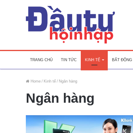
TRANG CHỦ
TIN TỨC
KINH TẾ
BẤT ĐỘNG
Home
/
Kinh tế
/
Ngân hàng
Ngân hàng