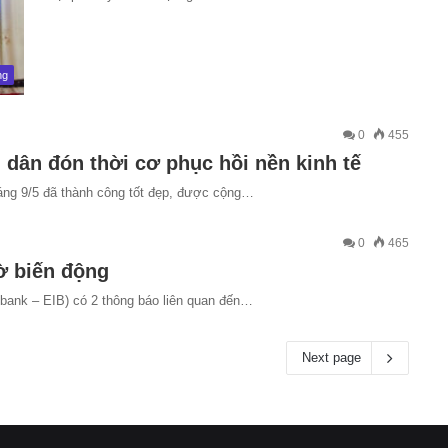
ng
0
455
dân đón thời cơ phục hồi nền kinh tế
áng 9/5 đã thành công tốt đẹp, được cộng…
0
465
ờ biến động
ank – EIB) có 2 thông báo liên quan đến…
Next page