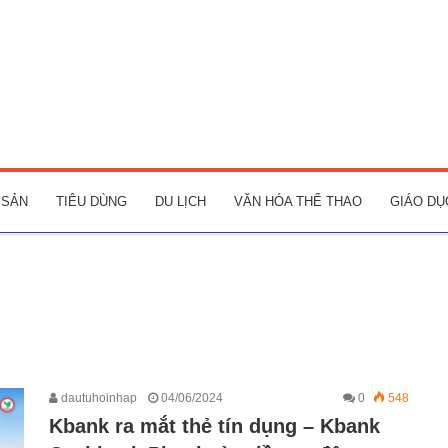
 SẢN
TIÊU DÙNG
DU LỊCH
VĂN HÓA THỂ THAO
GIÁO DỤ
dautuhoinhap
04/06/2024
0
548
Kbank ra mắt thẻ tín dụng – Kbank