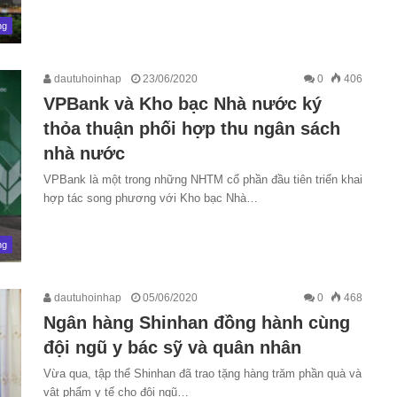
ng
dautuhoinhap
23/06/2020
0
406
VPBank và Kho bạc Nhà nước ký
thỏa thuận phối hợp thu ngân sách
nhà nước
VPBank là một trong những NHTM cổ phần đầu tiên triển khai
hợp tác song phương với Kho bạc Nhà…
ng
dautuhoinhap
05/06/2020
0
468
Ngân hàng Shinhan đồng hành cùng
đội ngũ y bác sỹ và quân nhân
Vừa qua, tập thể Shinhan đã trao tặng hàng trăm phần quà và
vật phẩm y tế cho đội ngũ…