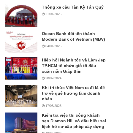
Thông xe cầu Tân Kỳ Tân Quý
21/01/2025
Ocean Bank đổi tên thành
Modern Bank of Vietnam (MBV)
04/01/2025
Hiệp hội Ngành tóc và Làm đẹp
TP.HCM tổ chức giỗ tổ đầu
xuân năm Giáp thìn
28/02/2024
Khi trí thức Việt Nam ra đi là để
trở về quê hương làm doanh
nhân
17/05/2023
Kiểm tra việc thi công khách
sạn Diamon Hill có dấu hiệu sai
lệch hồ sơ cấp phép xây dựng