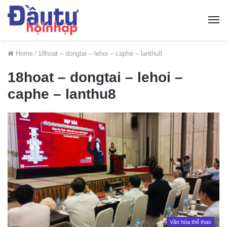
Home
/
18hoat – dongtai – lehoi – caphe – lanthu8
18hoat – dongtai – lehoi –
caphe – lanthu8
Văn hóa thể thao