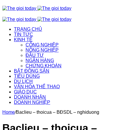
TRANG CHỦ
TIN TỨC
KINH TẾ
CÔNG NGHIỆP
NÔNG NGHIỆP
ĐẦU TƯ
NGÂN HÀNG
CHỨNG KHOÁN
BẤT ĐỘNG SẢN
TIÊU DÙNG
DU LỊCH
VĂN HÓA THỂ THAO
GIÁO DỤC
DOANH NHÂN
DOANH NGHIỆP
Home
/
Baclieu – thoicua – BĐSDL – nghiduong
Baclieu – thoicua –