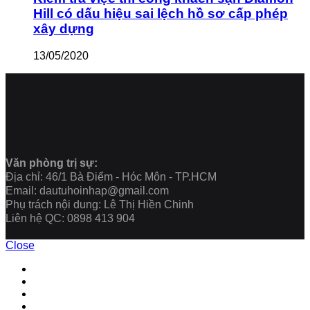
Hill có dấu hiệu sai lệch hồ sơ cấp phép
xây dựng
13/05/2020
Văn phòng trị sự:
Địa chỉ: 46/1 Bà Điểm - Hóc Môn - TP.HCM
Email: dautuhoinhap@gmail.com
Phụ trách nội dung: Lê Thị Hiền Chinh
Liên hệ QC: 0898 413 904
Close