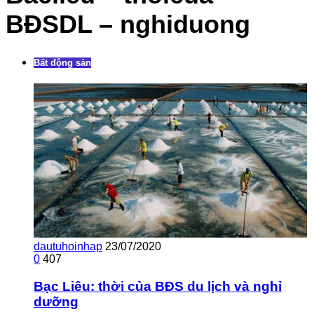
BĐSDL – nghiduong
Bất động sản
dautuhoinhap
23/07/2020
0
407
Bạc Liêu: thời của BĐS du lịch và nghỉ
dưỡng