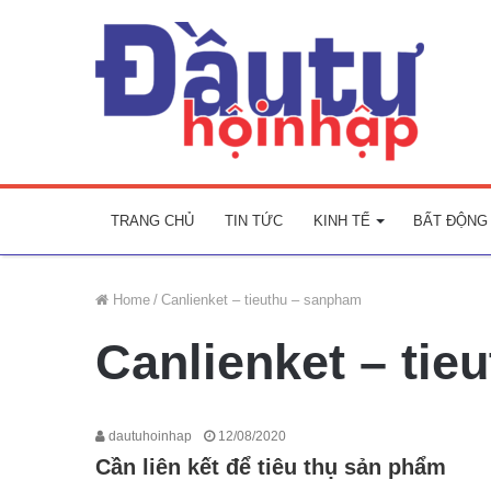
TRANG CHỦ
TIN TỨC
KINH TẾ
BẤT ĐỘNG
Home
/
Canlienket – tieuthu – sanpham
Canlienket – tie
dautuhoinhap
12/08/2020
Cần liên kết để tiêu thụ sản phẩm