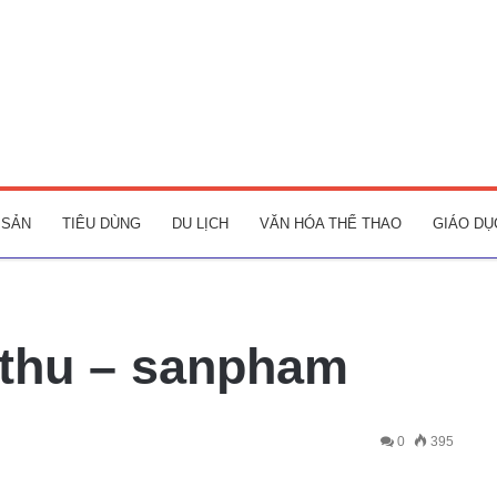
 SẢN
TIÊU DÙNG
DU LỊCH
VĂN HÓA THỂ THAO
GIÁO DỤ
uthu – sanpham
0
395