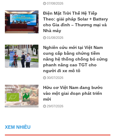
07/08/2026
Điện Mặt Trời Thế Hệ Tiếp
Theo: giải pháp Solar + Battery
cho Gia đình – Thương mại và
Nhà máy
01/08/2026
Nghiên cứu mới tại Việt Nam
cung cấp bằng chứng tiềm
năng hệ thống chống bó cứng
phanh nâng cao TGT cho
người đi xe mô tô
30/07/2026
Hữu cơ Việt Nam đang bước
vào một giai đoạn phát triển
mới
29/07/2026
XEM NHIỀU