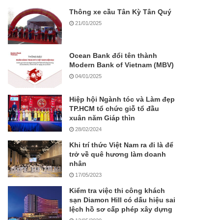
Thông xe cầu Tân Kỳ Tân Quý
21/01/2025
Ocean Bank đổi tên thành
Modern Bank of Vietnam (MBV)
04/01/2025
Hiệp hội Ngành tóc và Làm đẹp
TP.HCM tổ chức giỗ tổ đầu
xuân năm Giáp thìn
28/02/2024
Khi trí thức Việt Nam ra đi là để
trở về quê hương làm doanh
nhân
17/05/2023
Kiểm tra việc thi công khách
sạn Diamon Hill có dấu hiệu sai
lệch hồ sơ cấp phép xây dựng