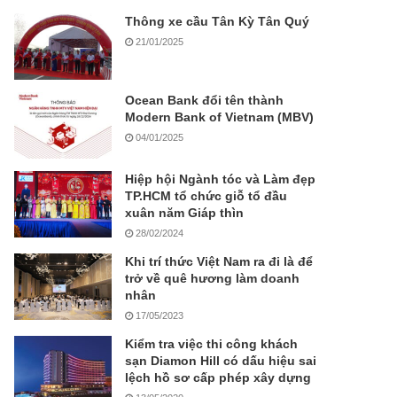
Thông xe cầu Tân Kỳ Tân Quý
21/01/2025
Ocean Bank đổi tên thành
Modern Bank of Vietnam (MBV)
04/01/2025
Hiệp hội Ngành tóc và Làm đẹp
TP.HCM tổ chức giỗ tổ đầu
xuân năm Giáp thìn
28/02/2024
Khi trí thức Việt Nam ra đi là để
trở về quê hương làm doanh
nhân
17/05/2023
Kiểm tra việc thi công khách
sạn Diamon Hill có dấu hiệu sai
lệch hồ sơ cấp phép xây dựng