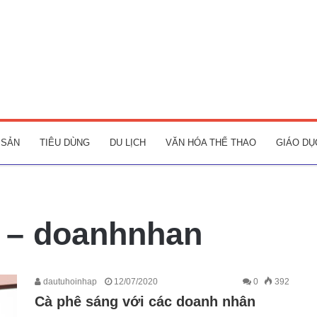
 SẢN
TIÊU DÙNG
DU LỊCH
VĂN HÓA THỂ THAO
GIÁO DỤ
 – doanhnhan
dautuhoinhap
12/07/2020
0
392
Cà phê sáng với các doanh nhân