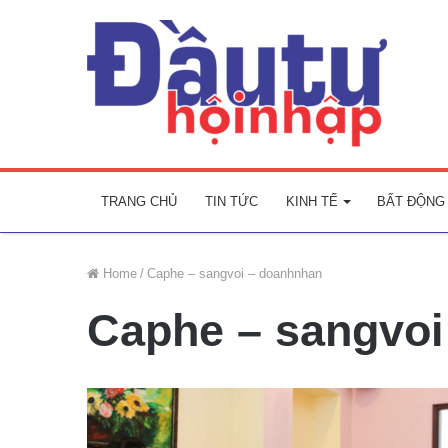
TRANG CHỦ
TIN TỨC
KINH TẾ
BẤT ĐỘNG
Home
/
Caphe – sangvoi – doanhnhan
Caphe – sangvoi