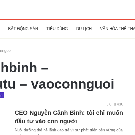
BẤT ĐỘNG SẢN
TIÊU DÙNG
DU LỊCH
VĂN HÓA THỂ TH
onnguoi
hbinh –
utu – vaoconnguoi
ân
0
436
CEO Nguyễn Cảnh Bình: tôi chỉ muốn
đầu tư vào con người
Nuôi dưỡng thế hệ lãnh đạo trẻ vì sự phát triển bền vững của