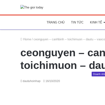
TRANG CHỦ
TIN TỨC
KINH TẾ
Home
/
ceonguyen – canhbinh – toichimuon – dautu – vaoc
ceonguyen – can
toichimuon – da
Doanh nh
dautuhoinhap
16/10/2020