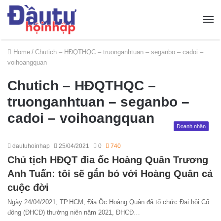
Home
/
Chutich – HĐQTHQC – truonganhtuan – seganbo – cadoi –
voihoangquan
Chutich – HĐQTHQC –
truonganhtuan – seganbo –
cadoi – voihoangquan
Doanh nhân
dautuhoinhap
25/04/2021
0
740
Chủ tịch HĐQT đia ốc Hoàng Quân Trương
Anh Tuấn: tôi sẽ gắn bó với Hoàng Quân cả
cuộc đời
Ngày 24/04/2021; TP.HCM, Địa Ốc Hoàng Quân đã tổ chức Đại hội Cổ
đông (ĐHCĐ) thường niên năm 2021, ĐHCĐ…