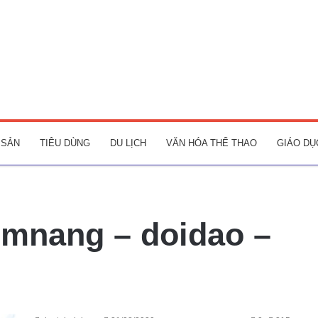
 SẢN
TIÊU DÙNG
DU LỊCH
VĂN HÓA THỂ THAO
GIÁO DỤ
emnang – doidao –