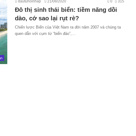
dautuhoinhap
21/08/2020
0
315
Đô thị sinh thái biển: tiềm năng dồi
dào, cớ sao lại rụt rè?
Chiến lược Biển của Việt Nam ra đời năm 2007 và chúng ta
quen dẫn với cụm từ “biển đảo”,…
ản