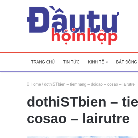
TRANG CHỦ
TIN TỨC
KINH TẾ
BẤT ĐỘNG
Home
/
dothiSTbien – tiemnang – doidao – cosao – lairutre
dothiSTbien – ti
cosao – lairutre