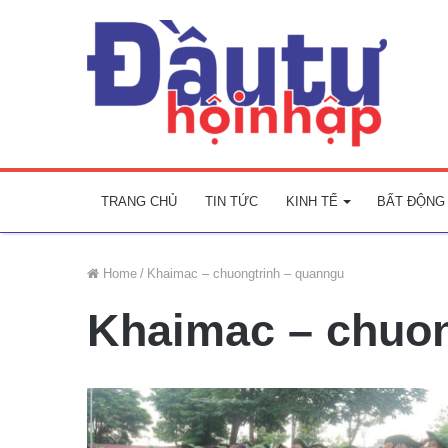
TRANG CHỦ
TIN TỨC
KINH TẾ
BẤT ĐỘNG
Home
/
Khaimac – chuongtrinh – quanngu
Khaimac – chuon