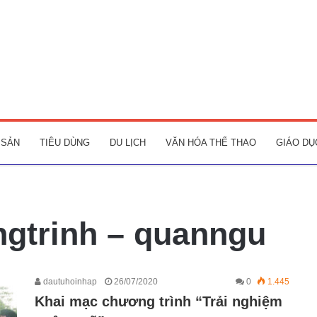
 SẢN
TIÊU DÙNG
DU LỊCH
VĂN HÓA THỂ THAO
GIÁO DỤ
gtrinh – quanngu
dautuhoinhap
26/07/2020
0
1.445
Khai mạc chương trình “Trải nghiệm