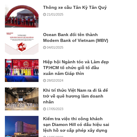
Thông xe cầu Tân Kỳ Tân Quý
21/01/2025
Ocean Bank đổi tên thành
Modern Bank of Vietnam (MBV)
04/01/2025
Hiệp hội Ngành tóc và Làm đẹp
TP.HCM tổ chức giỗ tổ đầu
xuân năm Giáp thìn
28/02/2024
Khi trí thức Việt Nam ra đi là để
trở về quê hương làm doanh
nhân
17/05/2023
Kiểm tra việc thi công khách
sạn Diamon Hill có dấu hiệu sai
lệch hồ sơ cấp phép xây dựng