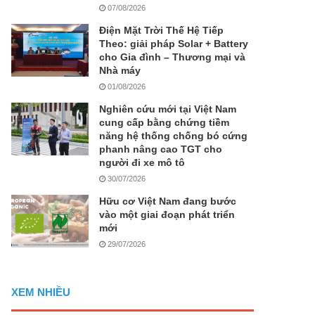
07/08/2026
Điện Mặt Trời Thế Hệ Tiếp
Theo: giải pháp Solar + Battery
cho Gia đình – Thương mại và
Nhà máy
01/08/2026
Nghiên cứu mới tại Việt Nam
cung cấp bằng chứng tiềm
năng hệ thống chống bó cứng
phanh nâng cao TGT cho
người đi xe mô tô
30/07/2026
Hữu cơ Việt Nam đang bước
vào một giai đoạn phát triển
mới
29/07/2026
XEM NHIỀU