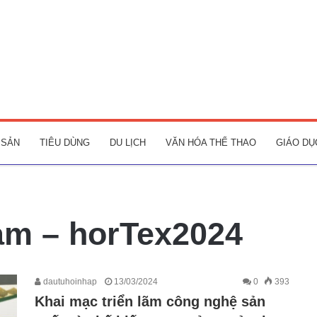
 SẢN
TIÊU DÙNG
DU LỊCH
VĂN HÓA THỂ THAO
GIÁO DỤ
lam – horTex2024
dautuhoinhap
13/03/2024
0
393
Khai mạc triển lãm công nghệ sản