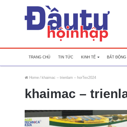
TRANG CHỦ
TIN TỨC
KINH TẾ
BẤT ĐỘNG
Home
/
khaimac – trienlam – horTex2024
khaimac – trien