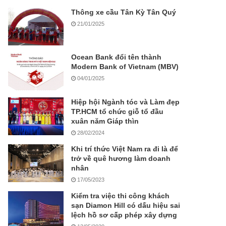
Thông xe cầu Tân Kỳ Tân Quý
21/01/2025
Ocean Bank đổi tên thành
Modern Bank of Vietnam (MBV)
04/01/2025
Hiệp hội Ngành tóc và Làm đẹp
TP.HCM tổ chức giỗ tổ đầu
xuân năm Giáp thìn
28/02/2024
Khi trí thức Việt Nam ra đi là để
trở về quê hương làm doanh
nhân
17/05/2023
Kiểm tra việc thi công khách
sạn Diamon Hill có dấu hiệu sai
lệch hồ sơ cấp phép xây dựng