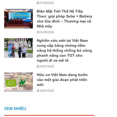
07/08/2026
Điện Mặt Trời Thế Hệ Tiếp
Theo: giải pháp Solar + Battery
cho Gia đình – Thương mại và
Nhà máy
01/08/2026
Nghiên cứu mới tại Việt Nam
cung cấp bằng chứng tiềm
năng hệ thống chống bó cứng
phanh nâng cao TGT cho
người đi xe mô tô
30/07/2026
Hữu cơ Việt Nam đang bước
vào một giai đoạn phát triển
mới
29/07/2026
XEM NHIỀU