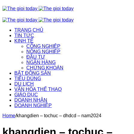
TRANG CHỦ
TIN TỨC
KINH TẾ
CÔNG NGHIỆP
NÔNG NGHIỆP
ĐẦU TƯ
NGÂN HÀNG
CHỨNG KHOÁN
BẤT ĐỘNG SẢN
TIÊU DÙNG
DU LỊCH
VĂN HÓA THỂ THAO
GIÁO DỤC
DOANH NHÂN
DOANH NGHIỆP
Home
/
khangdien – tochuc – dhdcd – nam2024
khangdien – tochuc –