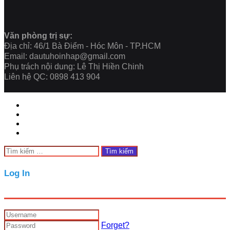
Văn phòng trị sự:
Địa chỉ: 46/1 Bà Điểm - Hóc Môn - TP.HCM
Email: dautuhoinhap@gmail.com
Phụ trách nội dung: Lê Thị Hiền Chinh
Liên hệ QC: 0898 413 904
Close
Tìm
kiếm
cho:
Close
Log In
Forget?