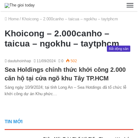
Home
/
Khoicong – 2.000canho – taicua – ngokhu – taytphcm
Khoicong – 2.000canho –
taicua – ngokhu – taytphcm
Bất động sản
dautuhoinhap
11/09/2024
0
502
Sea Holdings chính thức khởi công 2.000
căn hộ tại cửa ngõ khu Tây TP.HCM
Sáng ngày 10/9/2024; tại tỉnh Long An – Sea Hotdings đã tổ chức lễ
khởi công dự án Khu phức…
TIN MỚI