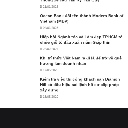
Thông xe cầu Tân Kỳ Tân Quý
21/01/2025
Ocean Bank đổi tên thành Modern Bank of
Vietnam (MBV)
04/01/2025
Hiệp hội Ngành tóc và Làm đẹp TP.HCM tổ
chức giỗ tổ đầu xuân năm Giáp thìn
28/02/2024
Khi trí thức Việt Nam ra đi là để trở về quê
hương làm doanh nhân
17/05/2023
Kiểm tra việc thi công khách sạn Diamon
Hill có dấu hiệu sai lệch hồ sơ cấp phép
xây dựng
13/05/2020