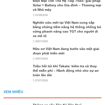
Điện Mặt Trời Thế Hệ Tiếp Theo: giải pháp
Solar + Battery cho Gia đình – Thương mại
và Nhà máy
01/08/2026
Nghiên cứu mới tại Việt Nam cung cấp
bằng chứng tiềm năng hệ thống chống bó
cứng phanh nâng cao TGT cho người đi
xe mô tô
30/07/2026
Hữu cơ Việt Nam đang bước vào một giai
đoạn phát triển mới
29/07/2026
Triệu hồi túi khí Takata: kiểm tra và thay
thế miễn phí – Hành động nhỏ cho sự an
toàn lâu dài
07/07/2026
XEM NHIỀU