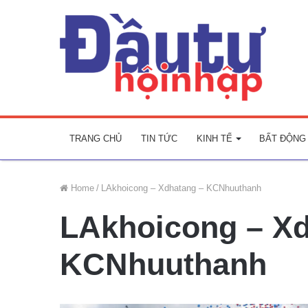
TRANG CHỦ
TIN TỨC
KINH TẾ
BẤT ĐỘNG
Home
/
LAkhoicong – Xdhatang – KCNhuuthanh
LAkhoicong – Xd
KCNhuuthanh