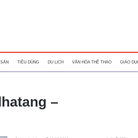
 SẢN
TIÊU DÙNG
DU LỊCH
VĂN HÓA THỂ THAO
GIÁO DỤ
hatang –