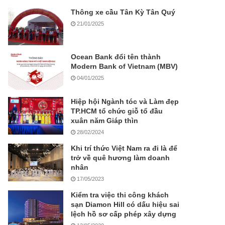
Thông xe cầu Tân Kỳ Tân Quý
21/01/2025
Ocean Bank đổi tên thành
Modern Bank of Vietnam (MBV)
04/01/2025
Hiệp hội Ngành tóc và Làm đẹp
TP.HCM tổ chức giỗ tổ đầu
xuân năm Giáp thìn
28/02/2024
Khi trí thức Việt Nam ra đi là để
trở về quê hương làm doanh
nhân
17/05/2023
Kiểm tra việc thi công khách
sạn Diamon Hill có dấu hiệu sai
lệch hồ sơ cấp phép xây dựng