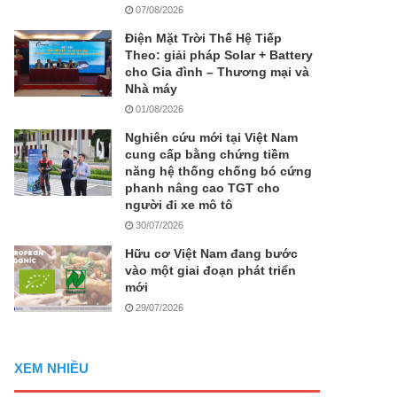
07/08/2026
Điện Mặt Trời Thế Hệ Tiếp
Theo: giải pháp Solar + Battery
cho Gia đình – Thương mại và
Nhà máy
01/08/2026
Nghiên cứu mới tại Việt Nam
cung cấp bằng chứng tiềm
năng hệ thống chống bó cứng
phanh nâng cao TGT cho
người đi xe mô tô
30/07/2026
Hữu cơ Việt Nam đang bước
vào một giai đoạn phát triển
mới
29/07/2026
XEM NHIỀU