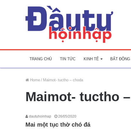
TRANG CHỦ
TIN TỨC
KINH TẾ
BẤT ĐỘNG
Home
/
Maimot- tuctho – choda
Maimot- tuctho 
dautuhoinhap
26/05/2020
Mai một tục thờ chó đá