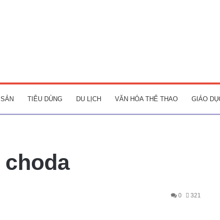
 SẢN
TIÊU DÙNG
DU LỊCH
VĂN HÓA THỂ THAO
GIÁO DỤ
– choda
0
321