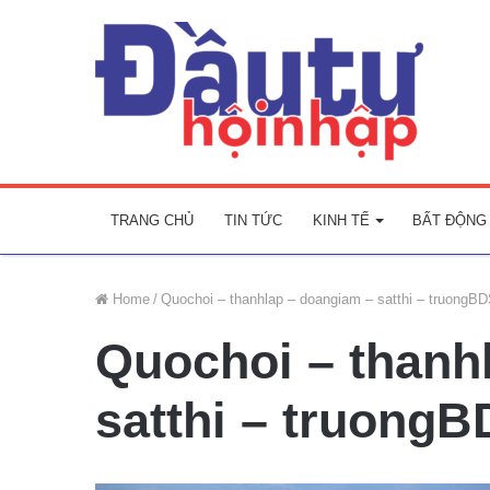
TRANG CHỦ
TIN TỨC
KINH TẾ
BẤT ĐỘNG
Home
/
Quochoi – thanhlap – doangiam – satthi – truongB
Quochoi – thanh
satthi – truong