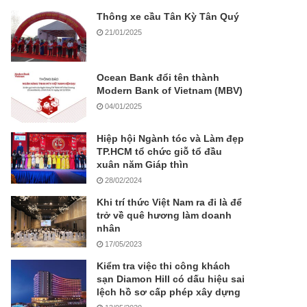
Thông xe cầu Tân Kỳ Tân Quý
21/01/2025
Ocean Bank đổi tên thành
Modern Bank of Vietnam (MBV)
04/01/2025
Hiệp hội Ngành tóc và Làm đẹp
TP.HCM tổ chức giỗ tổ đầu
xuân năm Giáp thìn
28/02/2024
Khi trí thức Việt Nam ra đi là để
trở về quê hương làm doanh
nhân
17/05/2023
Kiểm tra việc thi công khách
sạn Diamon Hill có dấu hiệu sai
lệch hồ sơ cấp phép xây dựng