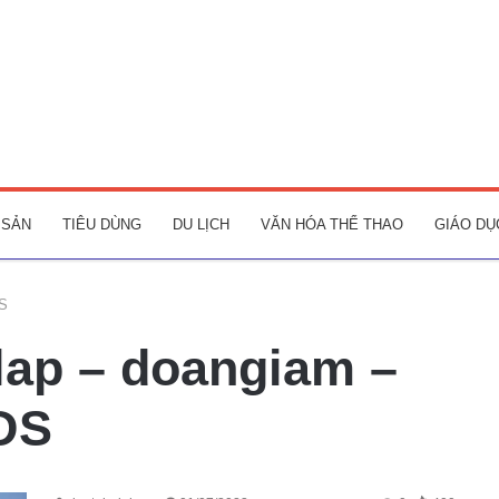
 SẢN
TIÊU DÙNG
DU LỊCH
VĂN HÓA THỂ THAO
GIÁO DỤ
DS
lap – doangiam –
BDS