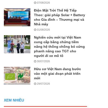
07/08/2026
Điện Mặt Trời Thế Hệ Tiếp
Theo: giải pháp Solar + Battery
cho Gia đình – Thương mại và
Nhà máy
01/08/2026
Nghiên cứu mới tại Việt Nam
cung cấp bằng chứng tiềm
năng hệ thống chống bó cứng
phanh nâng cao TGT cho
người đi xe mô tô
30/07/2026
Hữu cơ Việt Nam đang bước
vào một giai đoạn phát triển
mới
29/07/2026
XEM NHIỀU