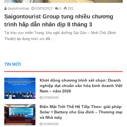
dautuhoinhap
03/03/2022
0
281
Saigontourist Group tung nhiều chương
trình hấp dẫn nhân dịp 8 tháng 3
Tại khu vực miền Trung, khu nghỉ dưỡng Sài Gòn – Ninh Chữ (Ninh
Thuận) áp dụng mức ưu đãi…
TIN MỚI
Khởi động chương trình xét chọn: Doanh
nghiệp đạt chuẩn văn hóa kinh doanh Việt
Nam – năm 2026
07/08/2026
Điện Mặt Trời Thế Hệ Tiếp Theo: giải pháp
Solar + Battery cho Gia đình – Thương mại
và Nhà máy
01/08/2026