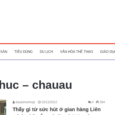
 SẢN
TIÊU DÙNG
DU LỊCH
VĂN HÓA THỂ THAO
GIÁO DỤ
thuc – chauau
dautuhoinhap
10/12/2022
0
284
Thấy gì từ sức hút ở gian hàng Liên