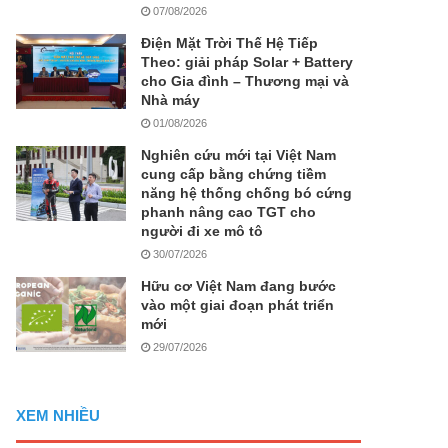
07/08/2026
Điện Mặt Trời Thế Hệ Tiếp
Theo: giải pháp Solar + Battery
cho Gia đình – Thương mại và
Nhà máy
01/08/2026
Nghiên cứu mới tại Việt Nam
cung cấp bằng chứng tiềm
năng hệ thống chống bó cứng
phanh nâng cao TGT cho
người đi xe mô tô
30/07/2026
Hữu cơ Việt Nam đang bước
vào một giai đoạn phát triển
mới
29/07/2026
XEM NHIỀU