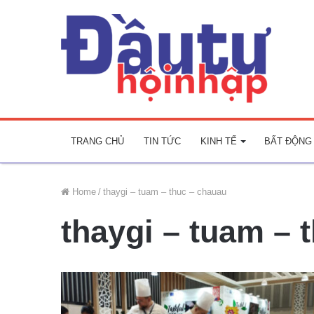
TRANG CHỦ
TIN TỨC
KINH TẾ
BẤT ĐỘNG
Home
/
thaygi – tuam – thuc – chauau
thaygi – tuam – 