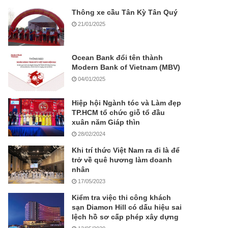
Thông xe cầu Tân Kỳ Tân Quý
21/01/2025
Ocean Bank đổi tên thành
Modern Bank of Vietnam (MBV)
04/01/2025
Hiệp hội Ngành tóc và Làm đẹp
TP.HCM tổ chức giỗ tổ đầu
xuân năm Giáp thìn
28/02/2024
Khi trí thức Việt Nam ra đi là để
trở về quê hương làm doanh
nhân
17/05/2023
Kiểm tra việc thi công khách
sạn Diamon Hill có dấu hiệu sai
lệch hồ sơ cấp phép xây dựng