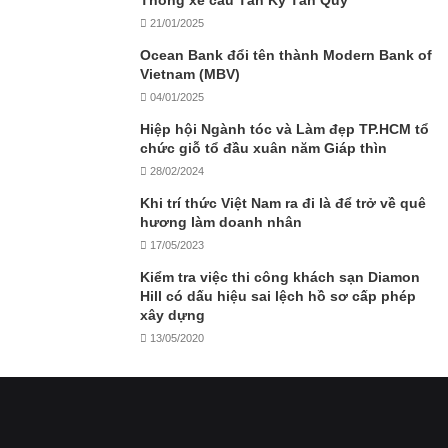
Thông xe cầu Tân Kỳ Tân Quý
21/01/2025
Ocean Bank đổi tên thành Modern Bank of
Vietnam (MBV)
04/01/2025
Hiệp hội Ngành tóc và Làm đẹp TP.HCM tổ
chức giỗ tổ đầu xuân năm Giáp thìn
28/02/2024
Khi trí thức Việt Nam ra đi là để trở về quê
hương làm doanh nhân
17/05/2023
Kiểm tra việc thi công khách sạn Diamon
Hill có dấu hiệu sai lệch hồ sơ cấp phép
xây dựng
13/05/2020