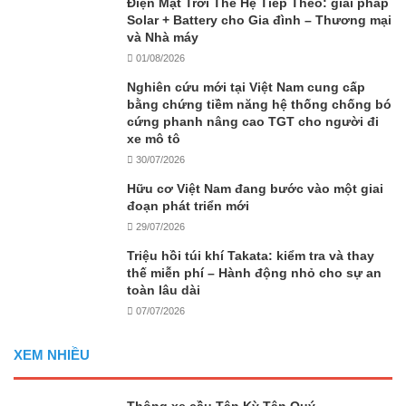
Điện Mặt Trời Thế Hệ Tiếp Theo: giải pháp
Solar + Battery cho Gia đình – Thương mại
và Nhà máy
01/08/2026
Nghiên cứu mới tại Việt Nam cung cấp
bằng chứng tiềm năng hệ thống chống bó
cứng phanh nâng cao TGT cho người đi
xe mô tô
30/07/2026
Hữu cơ Việt Nam đang bước vào một giai
đoạn phát triển mới
29/07/2026
Triệu hồi túi khí Takata: kiểm tra và thay
thế miễn phí – Hành động nhỏ cho sự an
toàn lâu dài
07/07/2026
XEM NHIỀU