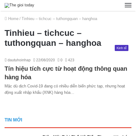
Home
/
Tinhieu – tichcuc – tuthongquan – hanghoa
Tinhieu – tichcuc –
tuthongquan – hanghoa
Kinh tế
dautuhoinhap
22/08/2020
0
423
Tín hiệu tích cực từ hoạt động thông quan
hàng hóa
Mặc dù dịch Covid-19 đang có nhiều diễn biến phức tạp, nhưng hoạt
động xuất nhập khẩu (XNK) hàng hóa…
TIN MỚI