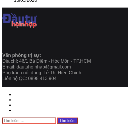
13/05/2020
Văn phòng trị sự:
Địa chỉ: 46/1 Bà Điểm - Hóc Môn - TP.HCM
Email: dautuhoinhap@gmail.com
Phụ trách nội dung: Lê Thị Hiền Chinh
Liên hệ QC: 0898 413 904
Close
Tìm
kiếm