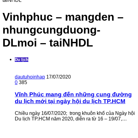
taiNHDL
Vinhphuc – mangden –
nhungcungduong-
DLmoi – taiNHDL
Du lịch
dautuhoinhap
17/07/2020
0
385
Vĩnh Phúc mang đến những cung đường
du lịch mới tại ngày hội du lịch TP.HCM
Chiều ngày 16/07/2020; trong khuôn khổ của Ngày hội
Du lịch TP.HCM năm 2020, diễn ra từ 16 – 19/07,…