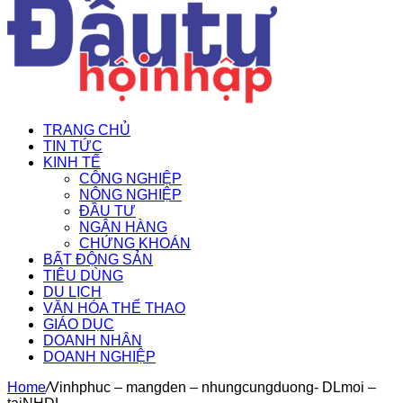
TRANG CHỦ
TIN TỨC
KINH TẾ
CÔNG NGHIỆP
NÔNG NGHIỆP
ĐẦU TƯ
NGÂN HÀNG
CHỨNG KHOÁN
BẤT ĐỘNG SẢN
TIÊU DÙNG
DU LỊCH
VĂN HÓA THỂ THAO
GIÁO DỤC
DOANH NHÂN
DOANH NGHIỆP
Home
/
Vinhphuc – mangden – nhungcungduong- DLmoi –