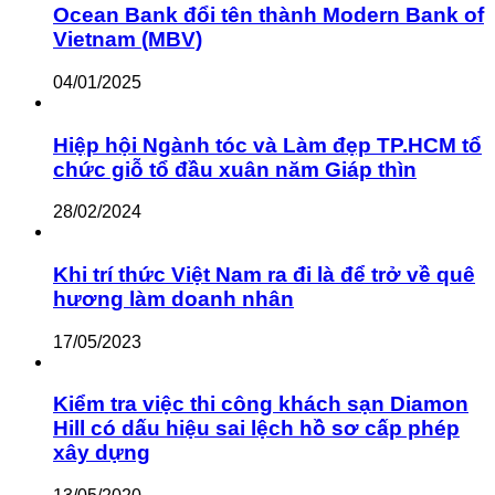
Ocean Bank đổi tên thành Modern Bank of
Vietnam (MBV)
04/01/2025
Hiệp hội Ngành tóc và Làm đẹp TP.HCM tổ
chức giỗ tổ đầu xuân năm Giáp thìn
28/02/2024
Khi trí thức Việt Nam ra đi là để trở về quê
hương làm doanh nhân
17/05/2023
Kiểm tra việc thi công khách sạn Diamon
Hill có dấu hiệu sai lệch hồ sơ cấp phép
xây dựng