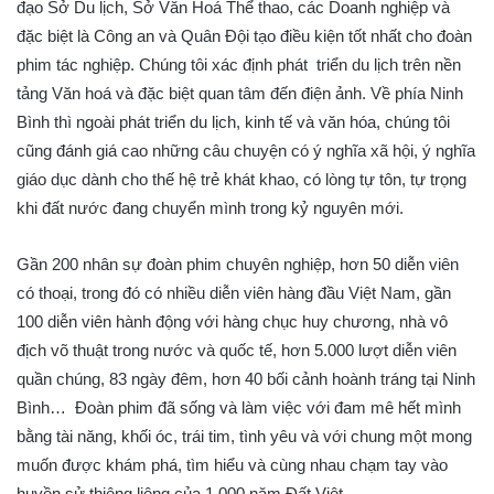
đạo Sở Du lịch, Sở Văn Hoá Thể thao, các Doanh nghiệp và
đặc biệt là Công an và Quân Đội tạo điều kiện tốt nhất cho đoàn
phim tác nghiệp. Chúng tôi xác định phát triển du lịch trên nền
tảng Văn hoá và đặc biệt quan tâm đến điện ảnh. Về phía Ninh
Bình thì ngoài phát triển du lịch, kinh tế và văn hóa, chúng tôi
cũng đánh giá cao những câu chuyện có ý nghĩa xã hội, ý nghĩa
giáo dục dành cho thế hệ trẻ khát khao, có lòng tự tôn, tự trọng
khi đất nước đang chuyển mình trong kỷ nguyên mới.
Gần 200 nhân sự đoàn phim chuyên nghiệp, hơn 50 diễn viên
có thoại, trong đó có nhiều diễn viên hàng đầu Việt Nam, gần
100 diễn viên hành động với hàng chục huy chương, nhà vô
địch võ thuật trong nước và quốc tế, hơn 5.000 lượt diễn viên
quần chúng, 83 ngày đêm, hơn 40 bối cảnh hoành tráng tại Ninh
Bình… Đoàn phim đã sống và làm việc với đam mê hết mình
bằng tài năng, khối óc, trái tim, tình yêu và với chung một mong
muốn được khám phá, tìm hiểu và cùng nhau chạm tay vào
huyền sử thiêng liêng của 1.000 năm Đất Việt.