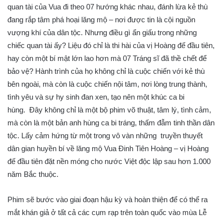
quan tài của Vua đi theo 07 hướng khác nhau, đánh lừa kẻ thù
đang rắp tâm phá hoại lăng mộ – nơi được tin là cội nguồn
vượng khí của dân tộc. Nhưng điều gì ẩn giấu trong những
chiếc quan tài ấy? Liệu đó chỉ là thi hài của vị Hoàng đế đầu tiên,
hay còn một bí mật lớn lao hơn mà 07 Tráng sĩ đã thề chết để
bảo vệ? Hành trình của họ không chỉ là cuộc chiến với kẻ thù
bên ngoài, mà còn là cuộc chiến nội tâm, nơi lòng trung thành,
tình yêu và sự hy sinh đan xen, tạo nên một khúc ca bi
hùng.
Đây không chỉ là một bộ phim võ thuật, tâm lý, tình cảm,
mà còn là một bản anh hùng ca bi tráng, thấm đẫm tinh thần dân
tộc. Lấy cảm hứng từ một trong vô vàn những truyền thuyết
dân gian huyền bí về lăng mộ Vua Đinh Tiên Hoàng – vị Hoàng
đế đầu tiên đặt nền móng cho nước Việt độc lập sau hơn 1.000
năm Bắc thuộc.
Phim sẽ bước vào giai đoạn hậu kỳ và hoàn thiện để có thể ra
mắt khán giả ở tất cả các cụm rạp trên toàn quốc vào mùa Lễ