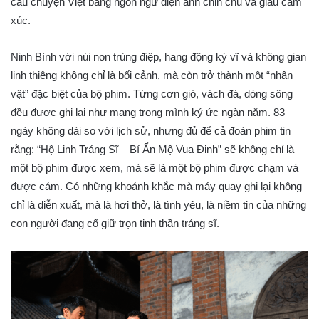
câu chuyện Việt bằng ngôn ngữ điện ảnh chỉn chu và giàu cảm
xúc.
Ninh Bình với núi non trùng điệp, hang động kỳ vĩ và không gian
linh thiêng không chỉ là bối cảnh, mà còn trở thành một “nhân
vật” đặc biệt của bộ phim. Từng cơn gió, vách đá, dòng sông
đều được ghi lại như mang trong mình ký ức ngàn năm. 83
ngày không dài so với lịch sử, nhưng đủ để cả đoàn phim tin
rằng: “Hộ Linh Tráng Sĩ – Bí Ẩn Mộ Vua Đinh” sẽ không chỉ là
một bộ phim được xem, mà sẽ là một bộ phim được chạm và
được cảm. Có những khoảnh khắc mà máy quay ghi lại không
chỉ là diễn xuất, mà là hơi thở, là tình yêu, là niềm tin của những
con người đang cố giữ trọn tinh thần tráng sĩ.