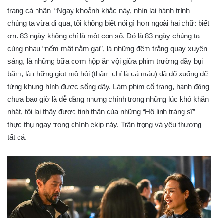
trang cá nhân “Ngay khoảnh khắc này, nhìn lại hành trình
chúng ta vừa đi qua, tôi không biết nói gì hơn ngoài hai chữ: biết
ơn. 83 ngày không chỉ là một con số. Đó là 83 ngày chúng ta
cùng nhau “nếm mật nằm gai”, là những đêm trắng quay xuyên
sáng, là những bữa cơm hộp ăn vội giữa phim trường đầy bụi
bặm, là những giọt mồ hôi (thậm chí là cả máu) đã đổ xuống để
từng khung hình được sống dậy. Làm phim cổ trang, hành động
chưa bao giờ là dễ dàng nhưng chính trong những lúc khó khăn
nhất, tôi lại thấy được tinh thần của những “Hộ linh tráng sĩ”
thực thụ ngay trong chính ekip này. Trân trọng và yêu thương
tất cả.