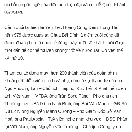
giả bằng ngôn ngữ của điện ảnh hiện đại vào dịp lễ Quốc Khánh
02/9/2026.
Cảnh cuối tái hiện lại Yến Tiệc Hoàng Cung Đêm Trung Thu
năm 979 được quay tại Chùa Bái Đính là điểm cuối cùng đã
được đoàn phim tổ chức lễ đóng máy, một số khách mời được
mời đến để có thể “xuyên không” trở về nước Đại Cồ Việt thế
kỷ thứ 10.
Tham dự Lễ đóng máy; hơn 200 thành viên của đoàn phim
khoảng 70 diễn viên chính và phụ, còn có sự tham dự của bà
Ngô Phương Lan – Chủ tịch Hiệp hội Xúc Tiến & Phát triển điện
ảnh Việt Nam – VFDA, ông Trần Song Tùng – Phó chủ tịch
Thường trực UBND tỉnh Ninh Bình, ông Bùi Văn Mạnh – GĐ Sở
Du Lịch, ông Nguyễn Mạnh Cường – Phó Giám Đốc Sở Văn
Hoá, ông Paul Abela – Tuỳ viên nghe nhìn khu vực – ĐSQ Pháp
tại Việt Nam, ông Nguyễn Văn Trường – Chủ tịch Công ty du