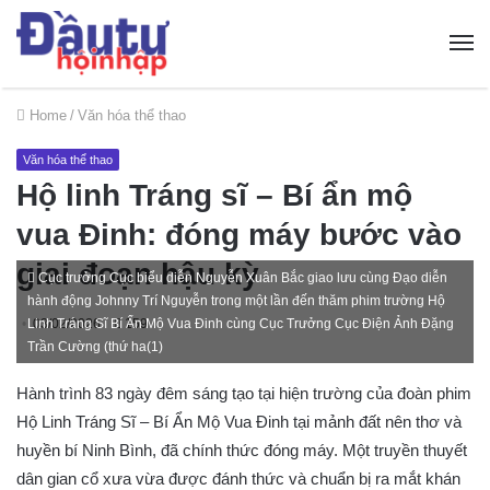
Home
/
Văn hóa thể thao
Văn hóa thể thao
Hộ linh Tráng sĩ – Bí ẩn mộ
vua Đinh: đóng máy bước vào
giai đoạn hậu kỳ
Cục trưởng Cục biểu diễn Nguyễn Xuân Bắc giao lưu cùng Đạo diễn
hành động Johnny Trí Nguyễn trong một lần đến thăm phim trường Hộ
Linh Tráng Sĩ Bí Ẩn Mộ Vua Đinh cùng Cục Trưởng Cục Điện Ảnh Đặng
03/02/2026
159
Trần Cường (thứ ha(1)
Hành trình 83 ngày đêm sáng tạo tại hiện trường của đoàn phim
Hộ Linh Tráng Sĩ – Bí Ẩn Mộ Vua Đinh tại mảnh đất nên thơ và
huyền bí Ninh Bình, đã chính thức đóng máy. Một truyền thuyết
dân gian cổ xưa vừa được đánh thức và chuẩn bị ra mắt khán