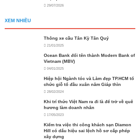
29/07/2026
XEM NHIỀU
Thông xe cầu Tân Kỳ Tân Quý
21/01/2025
Ocean Bank đổi tên thành Modern Bank of
Vietnam (MBV)
04/01/2025
Hiệp hội Ngành tóc và Làm đẹp TP.HCM tổ
chức giỗ tổ đầu xuân năm Giáp thìn
28/02/2024
Khi trí thức Việt Nam ra đi là để trở về quê
hương làm doanh nhân
17/05/2023
Kiểm tra việc thi công khách sạn Diamon
Hill có dấu hiệu sai lệch hồ sơ cấp phép
xây dựng