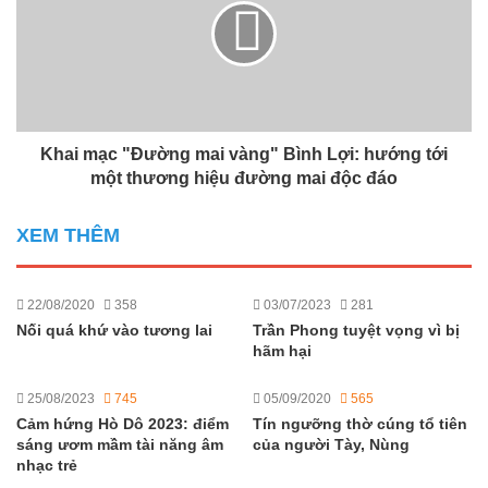
Khai mạc "Đường mai vàng" Bình Lợi: hướng tới
một thương hiệu đường mai độc đáo
XEM THÊM
22/08/2020
358
03/07/2023
281
Nối quá khứ vào tương lai
Trần Phong tuyệt vọng vì bị
hãm hại
25/08/2023
745
05/09/2020
565
Cảm hứng Hò Dô 2023: điểm
Tín ngưỡng thờ cúng tổ tiên
sáng ươm mầm tài năng âm
của người Tày, Nùng
nhạc trẻ