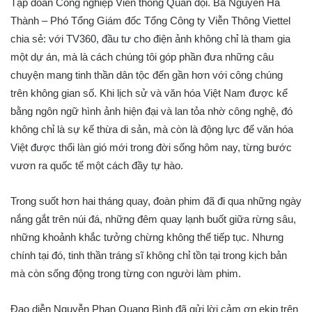
Tập đoàn Công nghiệp Viễn thông Quân đội. Bà Nguyễn Hà
Thành – Phó Tổng Giám đốc Tổng Công ty Viễn Thông Viettel
chia sẻ: với TV360, đầu tư cho điện ảnh không chỉ là tham gia
một dự án, mà là cách chúng tôi góp phần đưa những câu
chuyện mang tinh thần dân tộc đến gần hơn với công chúng
trên không gian số. Khi lịch sử và văn hóa Việt Nam được kể
bằng ngôn ngữ hình ảnh hiện đại và lan tỏa nhờ công nghệ, đó
không chỉ là sự kế thừa di sản, mà còn là động lực để văn hóa
Việt được thổi làn gió mới trong đời sống hôm nay, từng bước
vươn ra quốc tế một cách đầy tự hào.
Trong suốt hơn hai tháng quay, đoàn phim đã đi qua những ngày
nắng gắt trên núi đá, những đêm quay lạnh buốt giữa rừng sâu,
những khoảnh khắc tưởng chừng không thể tiếp tục. Nhưng
chính tại đó, tinh thần tráng sĩ không chỉ tồn tại trong kịch bản
mà còn sống động trong từng con người làm phim.
Đạo diễn Nguyễn Phan Quang Bình đã gửi lời cảm ơn ekip trên