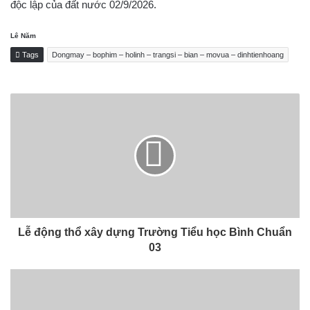
độc lập của đất nước 02/9/2026.
Lê Năm
Tags
Dongmay – bophim – holinh – trangsi – bian – movua – dinhtienhoang
Lễ động thổ xây dựng Trường Tiểu học Bình Chuẩn
03